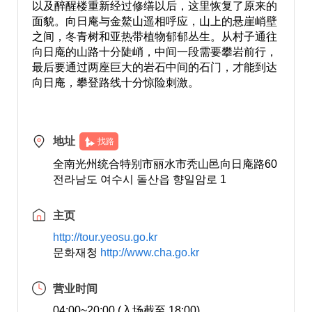
以及醉醒楼重新经过修缮以后，这里恢复了原来的
面貌。向日庵与金鰲山遥相呼应，山上的悬崖峭壁
之间，冬青树和亚热带植物郁郁丛生。从村子通往
向日庵的山路十分陡峭，中间一段需要攀岩前行，
最后要通过两座巨大的岩石中间的石门，才能到达
向日庵，攀登路线十分惊险刺激。
地址
找路
全南光州统合特别市丽水市秃山邑向日庵路60
전라남도 여수시 돌산읍 향일암로 1
主页
http://tour.yeosu.go.kr
문화재청
http://www.cha.go.kr
营业时间
04:00~20:00 (入场截至 18:00)