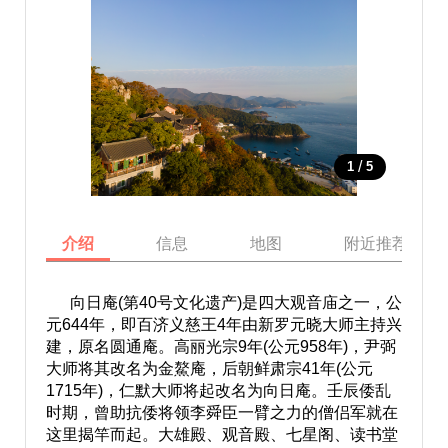
/
1
5
介绍
信息
地图
附近推荐景点
向日庵(第40号文化遗产)是四大观音庙之一，公
元644年，即百济义慈王4年由新罗元晓大师主持兴
建，原名圆通庵。高丽光宗9年(公元958年)，尹弼
大师将其改名为金鰲庵，后朝鲜肃宗41年(公元
1715年)，仁默大师将起改名为向日庵。壬辰倭乱
时期，曾助抗倭将领李舜臣一臂之力的僧侣军就在
这里揭竿而起。大雄殿、观音殿、七星阁、读书堂