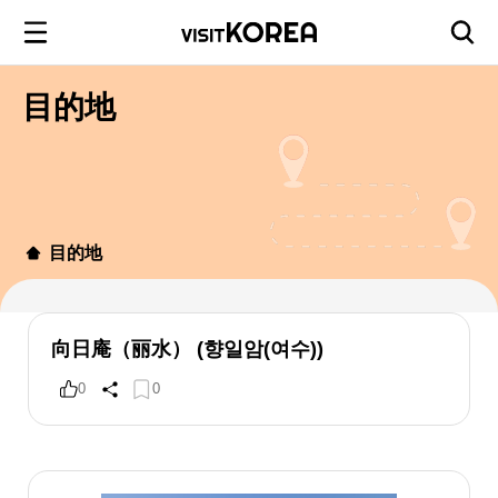
目的地
目的地
向日庵（丽水） (향일암(여수))
0
0