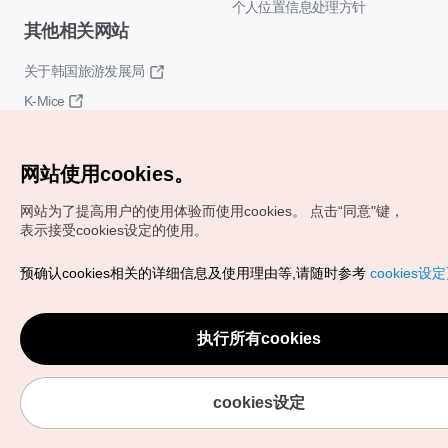
个人位置信息处理方针
其他相关网站
关于韩国旅游发展局
K-Mice
网站使用cookies。
网站为了提高用户的使用体验而使用cookies。
点击“同意"键，
表示接受cookies设定的使用。
Copyrights (c) 韩国旅游发展局版权所有
预确认cookies相关的详细信息及使用理由等,请随时参考
cookies设
如有相关疑问或建议，欢迎来信。
VISITKOREA官方邮箱
chnsim@knto.or.kr
执行所有cookies
cookies设定