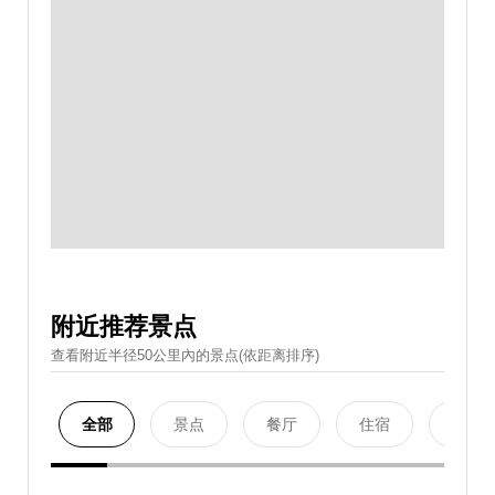
附近推荐景点
查看附近半径50公里內的景点(依距离排序)
全部
景点
餐厅
住宿
购物