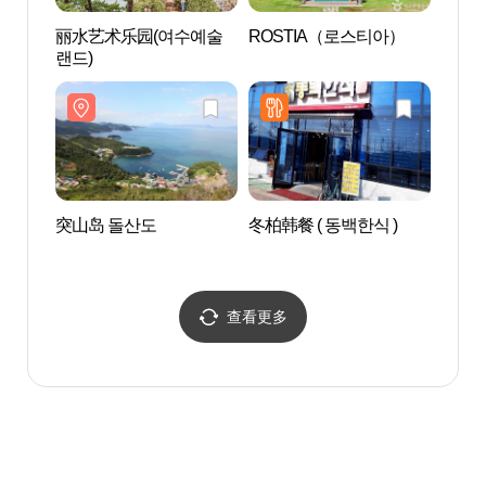
丽水艺术乐园(여수예술
ROSTIA（로스티아）
突山公
랜드)
突山岛 돌산도
冬柏韩餐 ( 동백한식 )
丽水海
케이블
查看更多