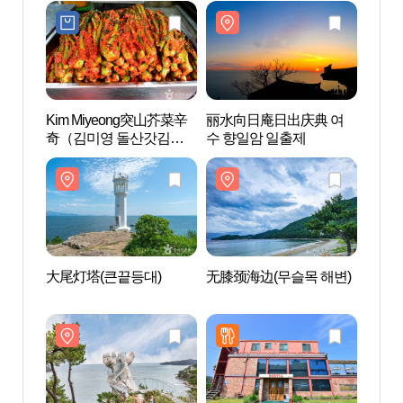
Kim Miyeong突山芥菜辛
丽水向日庵日出庆典 여
大尾灯
奇（김미영 돌산갓김
수 향일암 일출제
치）
大尾灯塔(큰끝등대)
无膝颈海边(무슬목 해변)
丽水
랜드)