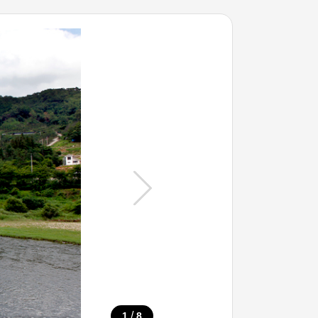
/
1
8