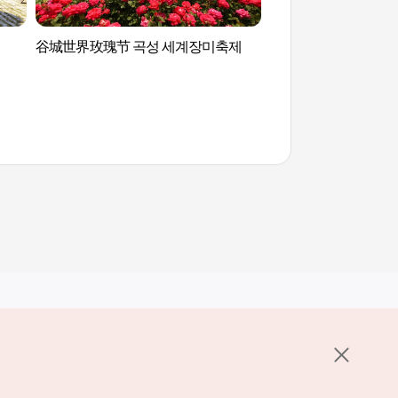
谷城世界玫瑰节 곡성 세계장미축제
蟾津江火车村 섬진
其他相关网站
关于韩国旅游发展局
K-Mice