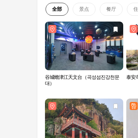
全部
景点
餐厅
谷城蟾津江天文台（곡성섬진강천문
泰安寺
대）