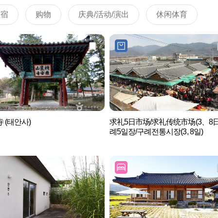
住宿
购物
庆典/活动/演出
休闲体育
 (태안사)
求礼5日市场/求礼传统市场(3、8日
례5일장/구례전통시장(3, 8일)