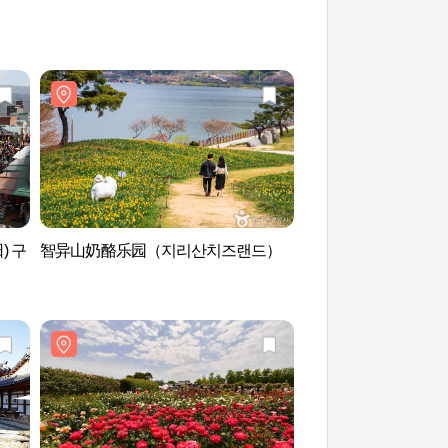
) 구
智异山奶酪乐园（지리산치즈랜드）
谷城蟾津江天文台（
대）