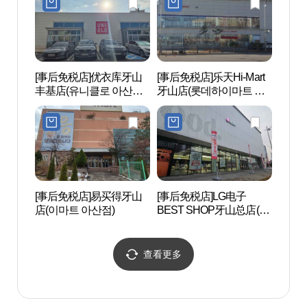
[事后免税店]优衣库牙山
[事后免税店]乐天Hi-Mart
温阳民
丰基店(유니클로 아산풍
牙山店(롯데하이마트 아
속박물
기점)
산점)
[事后免税店]易买得牙山
[事后免税店]LG电子
显忠祠
店(이마트 아산점)
BEST SHOP牙山总店(LG
전자 베스트샵 아산본점)
查看更多