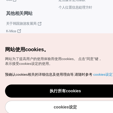
个人位置信息处理方针
其他相关网站
关于韩国旅游发展局
K-Mice
网站使用cookies。
网站为了提高用户的使用体验而使用cookies。
点击“同意"键，
表示接受cookies设定的使用。
Copyrights (c) 韩国旅游发展局版权所有
预确认cookies相关的详细信息及使用理由等,请随时参考
cookies设
如有相关疑问或建议，欢迎来信。
VISITKOREA官方邮箱
chnsim@knto.or.kr
执行所有cookies
cookies设定