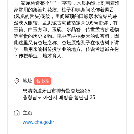
家屋构造整个呈“ㄷ”字形，木质构造上刻画着渔
家常用的集渔灯花纹。柱子和檩条间装饰着凤舌
(凤凰的舌头)花纹，里间屋顶的田螺形木造结构赫
然映入眼帘。孟思诚古宅被指定为109号史迹，有
玉笛、白玉方印、玉砚、水晶簪、传世孟古佛遗物
等宝贵的历史文物。院中有两棵参天的银杏树，因
此这里又有杏坛之称。杏坛原指孔子在银杏树下讲
学，后用来喻指传授学业的地方。传说孟思诚在树
下传授学业，培才育人。
地址
找路
忠清南道牙山市排芳邑杏坛路25
충청남도 아산시 배방읍 행단길 25
主页
www.cha.go.kr