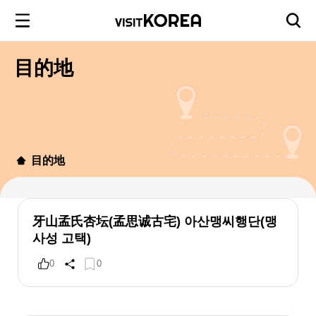
目的地
目的地
牙山孟氏杏坛(孟思诚古宅) 아산맹씨행단(맹
사성 고택)
0
0