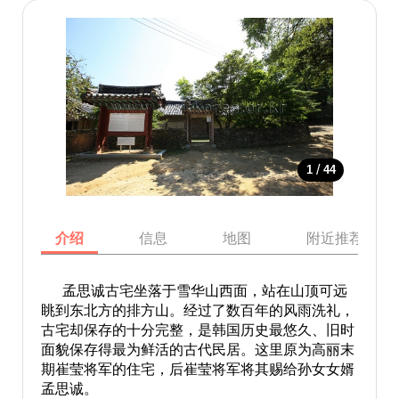
/
1
44
介绍
信息
地图
附近推荐景点
孟思诚古宅坐落于雪华山西面，站在山顶可远
眺到东北方的排方山。经过了数百年的风雨洗礼，
古宅却保存的十分完整，是韩国历史最悠久、旧时
面貌保存得最为鲜活的古代民居。这里原为高丽末
期崔莹将军的住宅，后崔莹将军将其赐给孙女女婿
孟思诚。