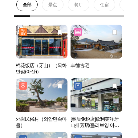
全部
景点
餐厅
住宿
购物
棉花饭店（牙山）（목화
丰德古宅
外岩
반점(아산)）
을）
外岩民俗村（외암민속마
[事后免税店]欧利芙洋牙
地中
을）
山排芳店(올리브영 아산
배방점)