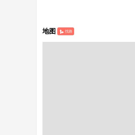
地图
找路