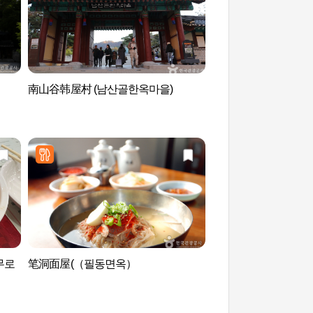
南山谷韩屋村 (남산골한옥마을)
韩国之家 (한국의 집)
무로
笔洞面屋(（필동면옥）
南山公园（남산공원