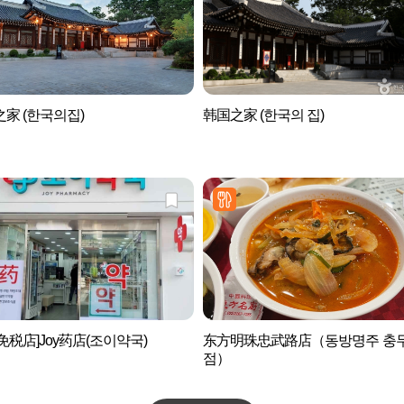
家 (한국의집)
韩国之家 (한국의 집)
免税店]Joy药店(조이약국)
东方明珠忠武路店（동방명주 충
점）