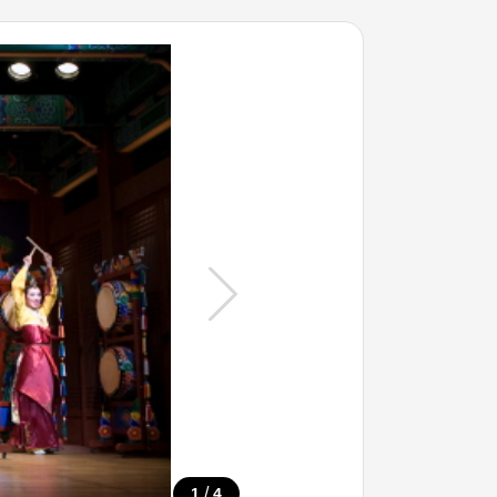
/
1
4