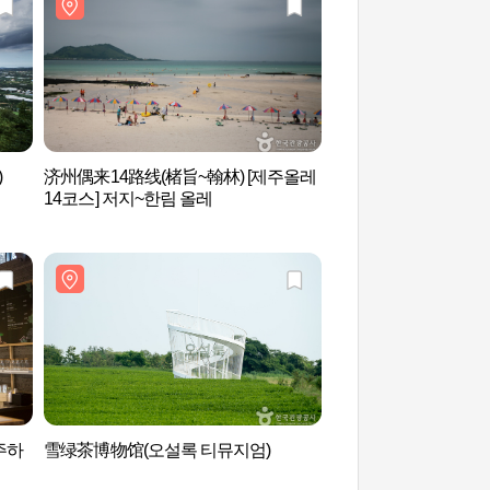
)
济州偶来14路线(楮旨~翰林) [제주올레
幻想森林高地公园 (
14코스] 저지~한림 올레
주하
雪绿茶博物馆(오설록 티뮤지엄)
济州玻璃城（제주 