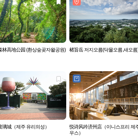
森林高地公园 (환상숲곶자왈공원)
楮旨岳 저지오름(닥몰오름,새오름
玻璃城（제주 유리의성）
悦诗风吟济州店（이니스프리 제
우스）