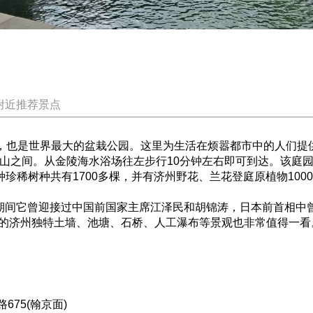
附近推荐景点
也是世界最大的盆栽公园。这里为生活在烦嚣都市中的人们提
之间。从金陵海水浴场往左步行10分钟左右即可到达。该庭园开放于
种珍稀树种共有1700多棵，并有济州野花、兰花登庭原植物100
间它曾迎接过中国前国家主席江泽民和胡锦涛，日本前首相中曾
的济州独特土墙、池塘、石桥、人工瀑布等景观也非常值得一看
75(翰京面)