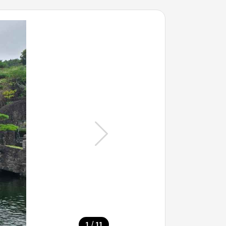
/
1
11