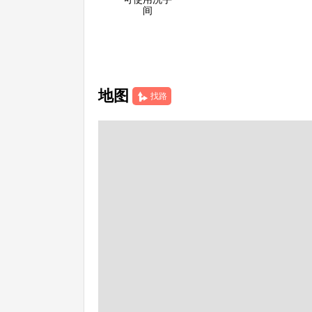
间
地图
找路