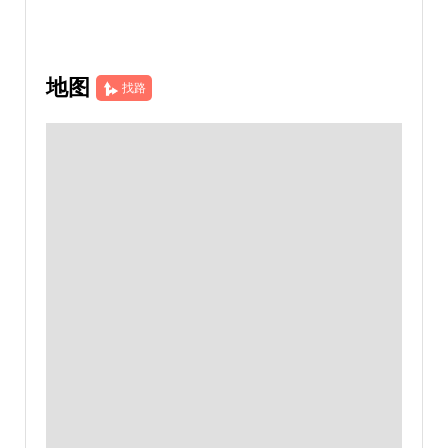
地图
找路