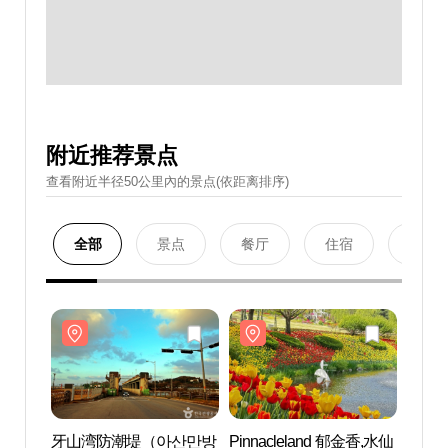
附近推荐景点
查看附近半径50公里內的景点(依距离排序)
全部
景点
餐厅
住宿
购物
牙山湾防潮堤（아산만방
Pinnacleland 郁金香,水仙
牙山