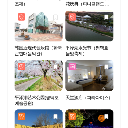
조제）
花庆典（피나클랜드 백
조제
만송이 튤립 수선화 봄꽃
대향연）
韩国近现代音乐馆（한국
平泽湖水光节（평택호
平泽
근현대음악관）
물빛축제）
예술공
平泽湖艺术公园(평택호
天堂酒店（파라다이스）
唐津
예술공원)
호）