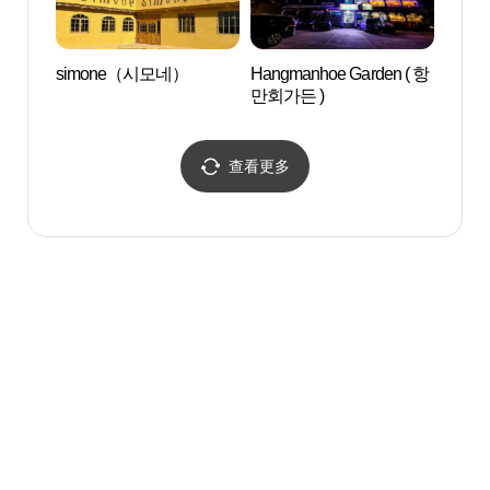
simone（시모네）
Hangmanhoe Garden ( 항
插桥
만회가든 )
이동
查看更多