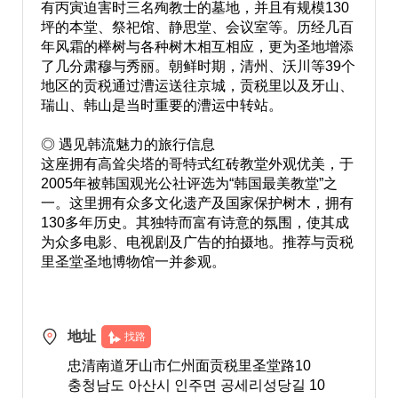
有丙寅迫害时三名殉教士的墓地，并且有规模130
坪的本堂、祭祀馆、静思堂、会议室等。历经几百
年风霜的榉树与各种树木相互相应，更为圣地增添
了几分肃穆与秀丽。朝鲜时期，清州、沃川等39个
地区的贡税通过漕运送往京城，贡税里以及牙山、
瑞山、韩山是当时重要的漕运中转站。
◎ 遇见韩流魅力的旅行信息
这座拥有高耸尖塔的哥特式红砖教堂外观优美，于
2005年被韩国观光公社评选为“韩国最美教堂”之
一。这里拥有众多文化遗产及国家保护树木，拥有
130多年历史。其独特而富有诗意的氛围，使其成
为众多电影、电视剧及广告的拍摄地。推荐与贡税
里圣堂圣地博物馆一并参观。
地址
找路
忠清南道牙山市仁州面贡税里圣堂路10
충청남도 아산시 인주면 공세리성당길 10