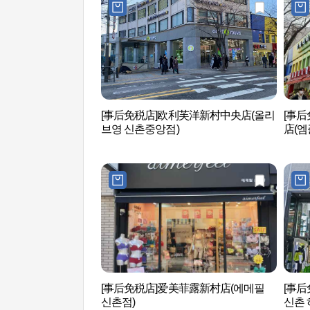
[事后免税店]欧利芙洋新村中央店(올리
[事后
브영 신촌중앙점)
店(엠
[事后免税店]爱美菲露新村店(에메필
[事后免
신촌점)
신촌 