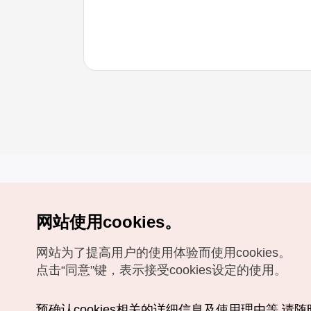
网站使用cookies。
Copyrights (c) 韩国旅游发展局版权所有
网站为了提高用户的使用体验而使用cookies。
如有相关疑问或建议，欢迎来信。
VISITKOREA官方邮箱
chnsim@knto.or.kr
点击“同意"键，表示接受cookies设定的使用。
预确认cookies相关的详细信息及使用理由等,请