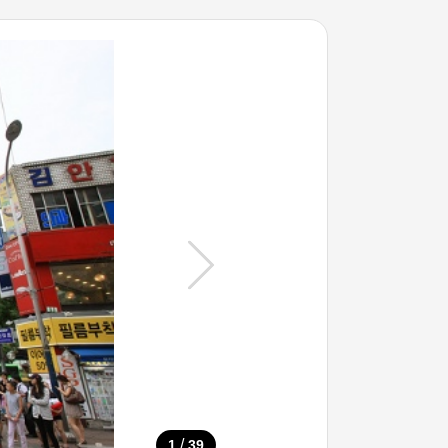
/
1
39