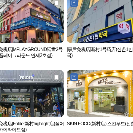
免税店]MPLAYGROUND延世2号
[事后免税店]新村1号药店(신촌1
플레이그라운드 연세2호점)
국)
税店]Folder新村highlight店(폴더
SKIN FOOD(新村店) 스킨푸드(신
하이라이트점)