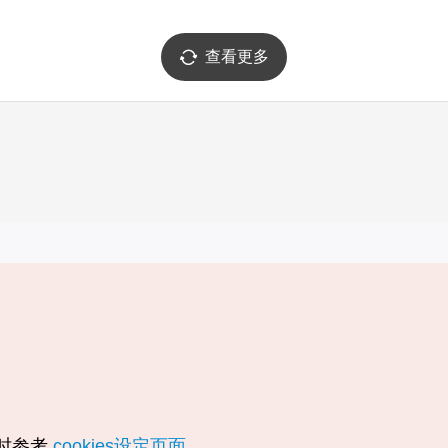
查看更多
实用信息
服务
韩国旅游发展局手机应用程序
服务条款
1330韩国旅游咨询翻译热线
个人信息保
韩国旅游指南与地图
Cookie 设
数字图书 / 电子书
Cookie的
随时参考
cookies设定页面
。