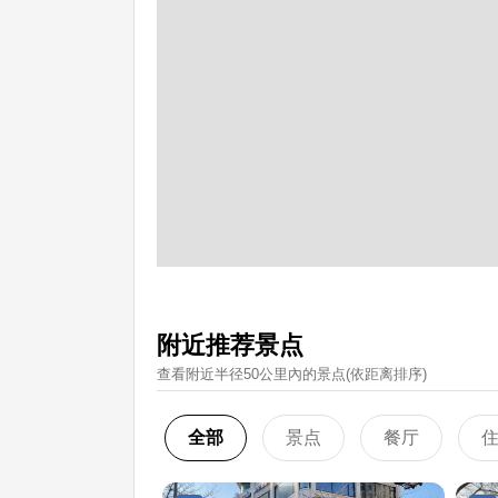
附近推荐景点
查看附近半径50公里內的景点(依距离排序)
全部
景点
餐厅