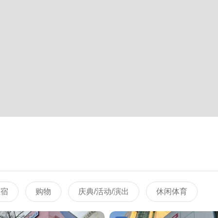
住宿
购物
庆典/活动/演出
休闲体育