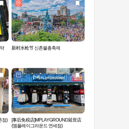
번약
新村水枪节 신촌물총축제
ARA Therapy (아
촌점)
[事后免税店]MPLAYGROUND延世店
京义线书街（경의선
(엠플레이그라운드 연세점)