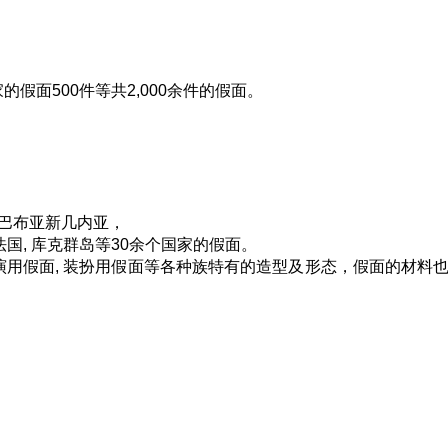
家的假面500件等共2,000余件的假面。
巴布亚新几内亚，
, 法国, 库克群岛等30余个国家的假面。
表演用假面, 装扮用假面等各种族特有的造型及形态，假面的材料