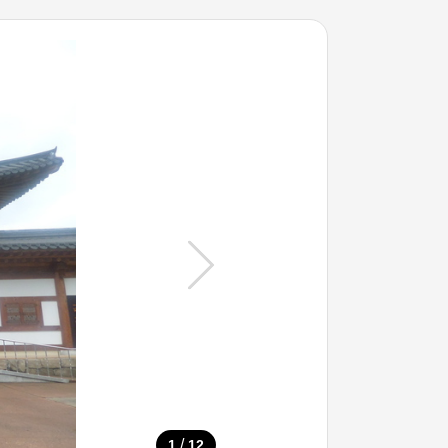
/
1
12