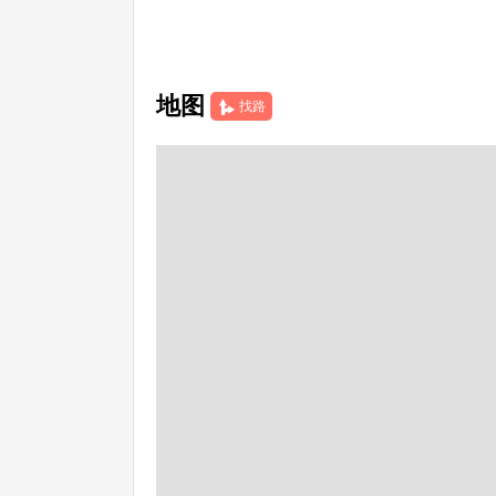
地图
找路