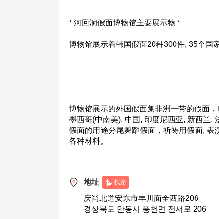
* 河回洞假面博物馆主要展示物 *
博物馆展示着韩国假面20种300件, 35个国
博物馆展示的外国假面集非洲一带的假面，
墨西哥(中南美), 中国, 印度尼西亚, 新西兰
假面的用途分尾舞蹈假面，祈祷用假面, 
各种材料。
地址
找路
庆尚北道安东市丰川面全西路206
경상북도 안동시 풍천면 전서로 206