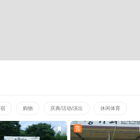
住宿
购物
庆典/活动/演出
休闲体育