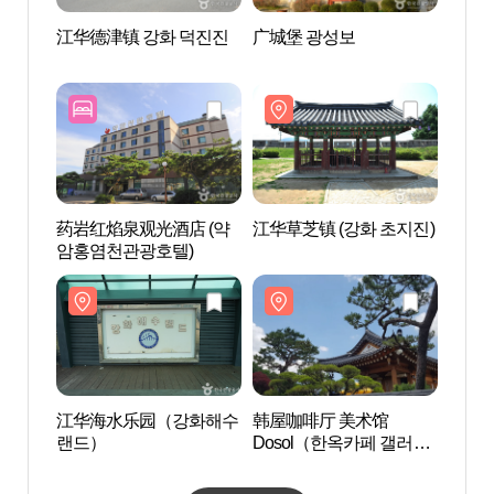
江华德津镇 강화 덕진진
广城堡 광성보
广城堡
药岩红焰泉观光酒店 (약
江华草芝镇 (강화 초지진)
江华
암홍염천관광호텔)
랜드
江华海水乐园（강화해수
韩屋咖啡厅 美术馆
金丰酿
랜드）
Dosol（한옥카페 갤러리
도솔）