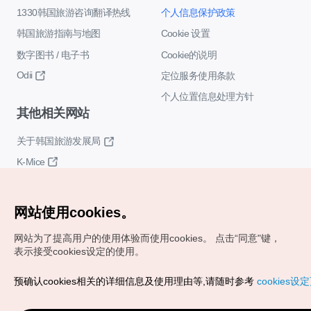
1330韩国旅游咨询翻译热线
个人信息保护政策
韩国旅游指南与地图
Cookie 设置
数字图书 / 电子书
Cookie的说明
Odii
定位服务使用条款
个人位置信息处理方针
其他相关网站
关于韩国旅游发展局
K-Mice
网站使用cookies。
网站为了提高用户的使用体验而使用cookies。
点击“同意"键，
表示接受cookies设定的使用。
Copyrights (c) 韩国旅游发展局版权所有
预确认cookies相关的详细信息及使用理由等,请随时参考
cookies设
如有相关疑问或建议，欢迎来信。
VISITKOREA官方邮箱