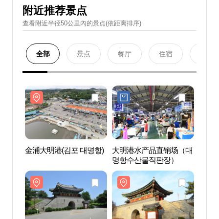
附近推荐景点
查看附近半径50公里內的景点(依距离排序)
全部
景点
餐厅
住宿
购物
金浦大明港(김포 대명항)
大明港水产品直销场（대
金浦大
명항수산물직판장）