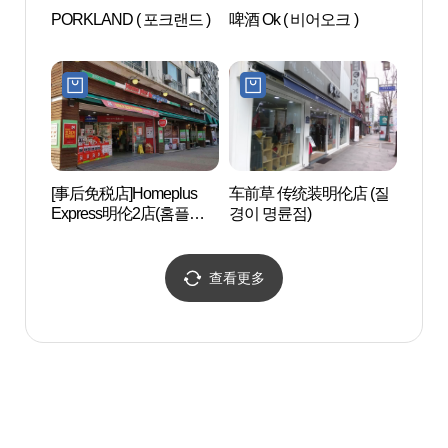
PORKLAND ( 포크랜드 )
啤酒 Ok ( 비어오크 )
清泉蓝
새극장
[事后免税店]Homeplus
车前草 传统装明伦店 (질
艺术中
Express明伦2店(홈플러
경이 명륜점)
스익스프레스 명륜2점)
查看更多