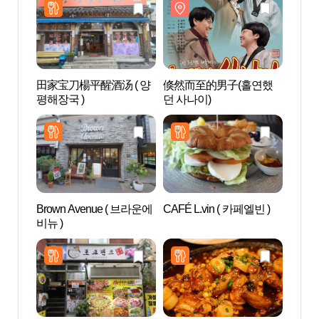
田家宝刀楊平醒酒汤 ( 양
倏然而至的男子(홀연했
Bourh
평해장국 )
던 사나이)
스테틱
Brown Avenue ( 브라운에
CAFÉ L.vin ( 카페엘빈 )
东崇艺
비뉴 )
센터)