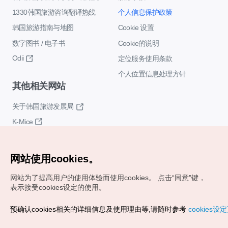
1330韩国旅游咨询翻译热线
个人信息保护政策
韩国旅游指南与地图
Cookie 设置
数字图书 / 电子书
Cookie的说明
Odii
定位服务使用条款
个人位置信息处理方针
其他相关网站
关于韩国旅游发展局
K-Mice
网站使用cookies。
网站为了提高用户的使用体验而使用cookies。
点击“同意"键，
表示接受cookies设定的使用。
Copyrights (c) 韩国旅游发展局版权所有
预确认cookies相关的详细信息及使用理由等,请随时参考
cookies设
如有相关疑问或建议，欢迎来信。
VISITKOREA官方邮箱