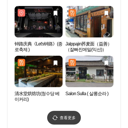
钟路庆典《Let's钟路》(종
Jalppajin荞麦面（益善）
首尔
로축제 )
（잘빠진메밀(익선)）
궁）
清水堂烘焙坊(청수당 베
Salon Sulla ( 살롱순라 )
昌德宫
이커리)
정문)
查看更多