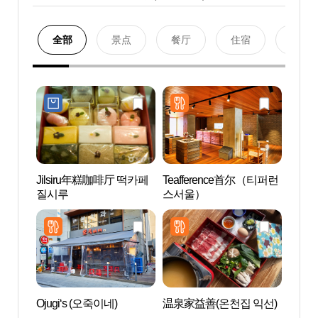
全部
景点
餐厅
住宿
购物
Jilsiru年糕咖啡厅 떡카페
Teafference首尔（티퍼런
昌德宫
질시루
스서울）
극장)
Ojugi‘s (오죽이네)
温泉家益善(온천집 익선)
Yoo'