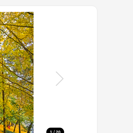
/
1
20