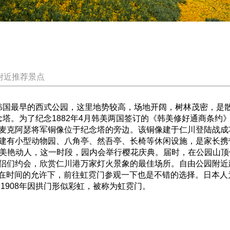
附近推荐景点
国最早的西式公园，这里地势较高，场地开阔，树林茂密，是
。为了纪念1882年4月韩美两国签订的《韩美修好通商条约》
克阿瑟将军铜像位于纪念塔的旁边。该铜像建于仁川登陆战成功以
建有小型动物园、八角亭、然吾亭、长椅等休闲设施，是家长携
美艳动人，这一时段，园内会举行樱花庆典。届时，在公园山顶
侣们约会，欣赏仁川港万家灯火景象的最佳场所。自由公园附近
点。在时间的允许下，前往虹霓门参观一下也是不错的选择。日本人
，1908年因拱门形似彩虹，被称为虹霓门。