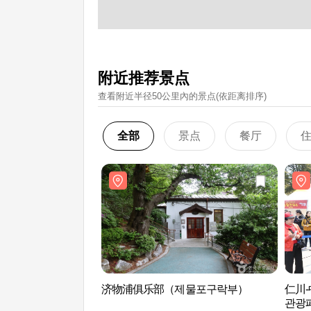
附近推荐景点
查看附近半径50公里內的景点(依距离排序)
全部
景点
餐厅
济物浦俱乐部（제물포구락부）
仁川-
관광