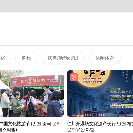
住宿
购物
庆典/活动/演出
休闲体育
中国文化旅游节 (인천-중국 문화
仁川开港场文化遗产夜行 인천 개
페스티벌)
문화유산 야행