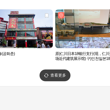
(공화춘)
原)仁川日本18银行支行(现，仁
场近代建筑展示馆) 구)인천일본1
지점(현, 인천개항장 근대건축전시
查看更多