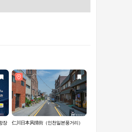
항장
仁川日本风情街（인천일본풍거리）
济物浦俱乐部（제물