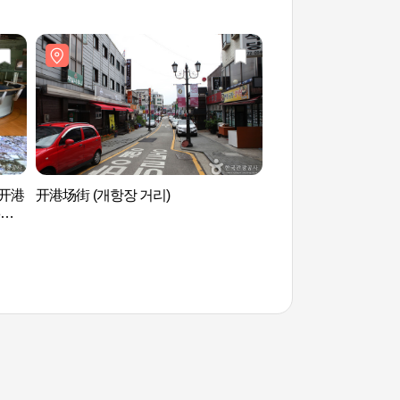
川开港
开港场街 (개항장 거리)
大佛酒店展览馆(대
8은행
관)