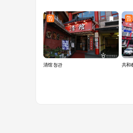
清馆 청관
共和春