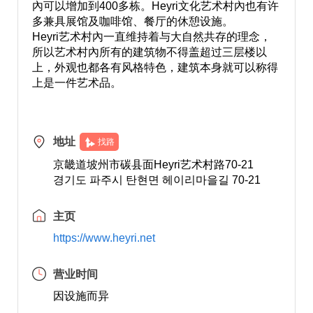
內可以增加到400多栋。Heyri文化艺术村內也有许
多兼具展馆及咖啡馆、餐厅的休憩设施。
Heyri艺术村內一直维持着与大自然共存的理念，
所以艺术村內所有的建筑物不得盖超过三层楼以
上，外观也都各有风格特色，建筑本身就可以称得
上是一件艺术品。
地址
找路
京畿道坡州市碳县面Heyri艺术村路70-21
경기도 파주시 탄현면 헤이리마을길 70-21
主页
https://www.heyri.net
营业时间
因设施而异