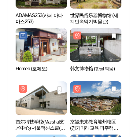
ADAMAS253(카페 아다
世界民俗乐器博物馆 (세
世界民
마스253)
계민속악기박물관)
계민
Homeo (호메오)
韩文博物馆 (한글틔움)
首尔特
术中心
샬아트
首尔特技学校(Marshal艺
京畿未来教育坡州校区
MUS
术中心) 서울액션스쿨(마
(경기미래교육 파주캠퍼
헤이
샬아트센터)
스)