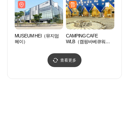
MUSEUM HEI（뮤지엄
CAMPING CAFE
坡州
헤이）
WLB（캠핑바베큐워라
后）
벨）
世界文
(인조
세계문
查看更多