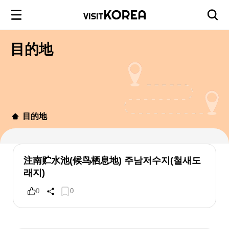
目的地
目的地
注南贮水池(候鸟栖息地) 주남저수지(철새도
래지)
0
0