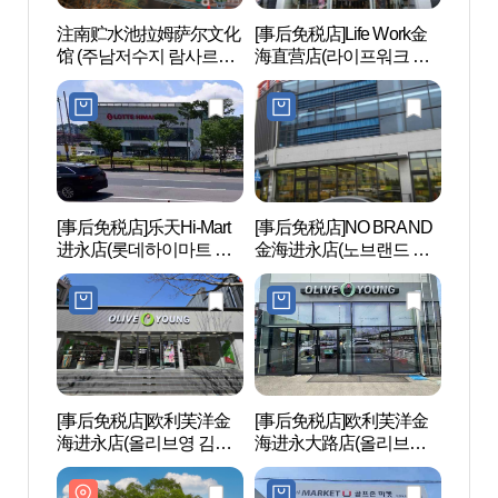
注南贮水池拉姆萨尔文化
[事后免税店]Life Work金
注南
馆 (주남저수지 람사르문
海直营店(라이프워크 김
馆 (
화관)
해직영점)
화관)
[事后免税店]乐天Hi-Mart
[事后免税店]NO BRAND
昌原之
进永店(롯데하이마트 진
金海进永店(노브랜드 김
영점)
해진영점)
[事后免税店]欧利芙洋金
[事后免税店]欧利芙洋金
庆南
海进永店(올리브영 김해
海进永大路店(올리브영
립미술
진영점)
김해진영대로점)