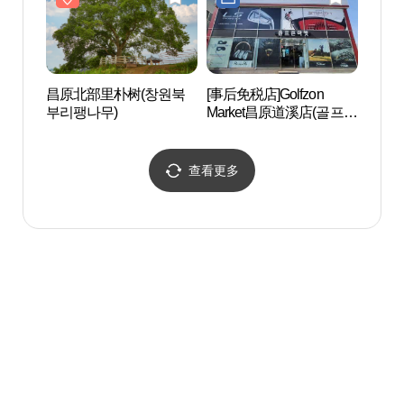
昌原北部里朴树(창원북
[事后免税店]Golfzon
达川
부리팽나무)
Market昌原道溪店(골프존
계곡
마켓 창원도계점)
查看更多