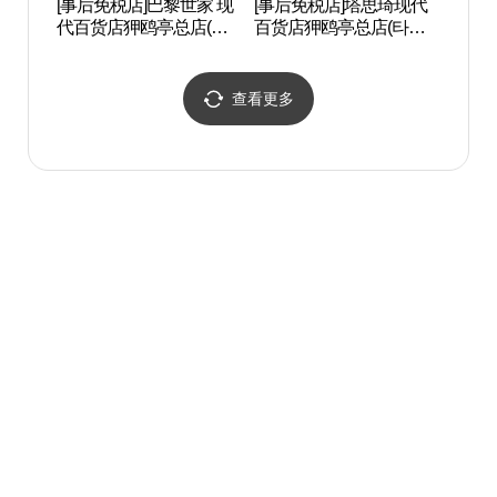
[事后免税店]巴黎世家 现
[事后免税店]塔思琦现代
岛山安
代百货店狎鸥亭总店(발
百货店狎鸥亭总店(타사
안창호
렌시아가 남성 현대백화
키 현대백화점 압구정본
점 압구정본점)
점)
查看更多