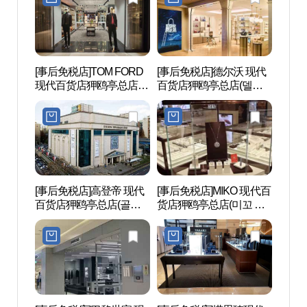
[事后免税店]TOM FORD
[事后免税店]德尔沃 现代
Kst
现代百货店狎鸥亭总店
百货店狎鸥亭总店(델보
（Ks
(톰포드 현대백화점 압구
현대백화점 압구정본점)
거리
정본점)
[事后免税店]高登帝 现代
[事后免税店]MIKO 现代百
新沙洞
百货店狎鸥亭总店(골든
货店狎鸥亭总店(미꼬 현
로수길
듀 현대백화점 압구정본
대백화점 압구정본점)
점)