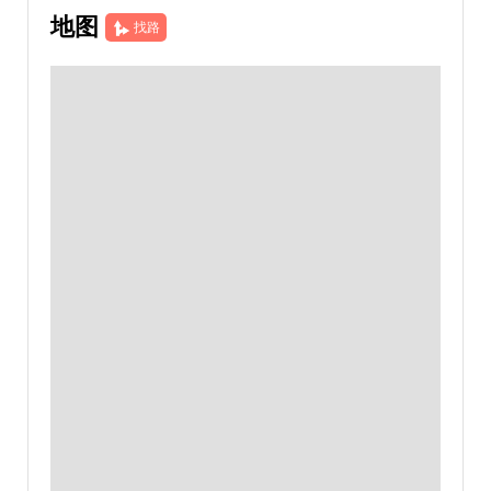
地图
找路