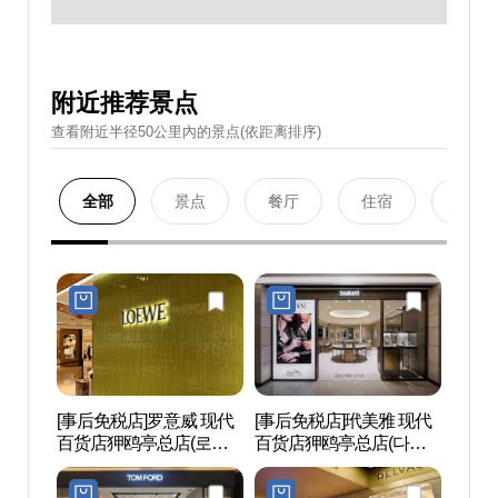
附近推荐景点
查看附近半径50公里內的景点(依距离排序)
全部
景点
餐厅
住宿
购物
[事后免税店]罗意威 现代
[事后免税店]玳美雅 现代
爱茉莉
百货店狎鸥亭总店(로에
百货店狎鸥亭总店(다미
레퍼시
베 현대백화점 압구정본
아니 현대백화점 압구정
점)
본점)