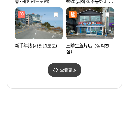
항 - 새천년도로변)
赞碑 (삼척 척주동해비 및
평수토찬비)
新千年路 (새천년도로)
三陟生鱼片店（삼척횟
三陟竹
집）
查看更多