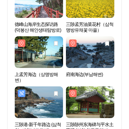
德峰山海岸生态探访路
三陟孟芳油菜花村（삼척
三陟
(덕봉산 해안생태탐방로)
맹방유채꽃 마을）
맹방
上孟芳海边（상맹방해
府南海边(부남해변)
府南海
변）
三陟港-新千年路边 (삼척
三陟陟州东海碑与平水土
新千年