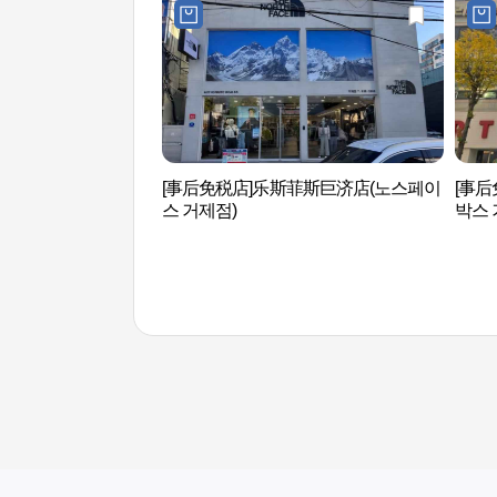
[事后免税店]乐斯菲斯巨济店(노스페이
[事后
스 거제점)
박스 