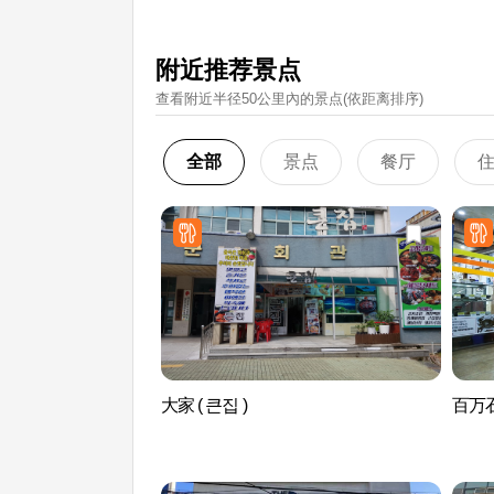
附近推荐景点
查看附近半径50公里內的景点(依距离排序)
全部
景点
餐厅
大家 ( 큰집 )
百万