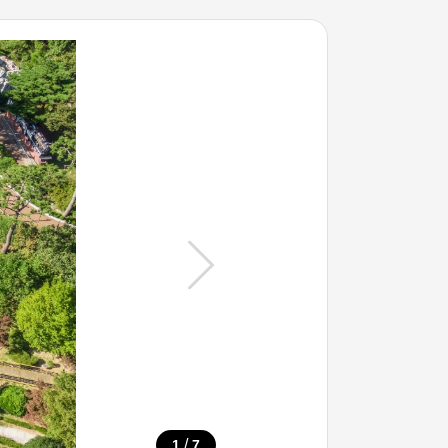
/
1
7