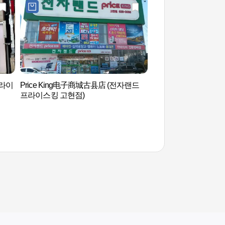
(라이
Price King电子商城古县店 (전자랜드
德浦海水浴场 (덕포
프라이스킹 고현점)