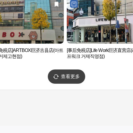
免税店]ARTBOX巨济古县店(아트
[事后免税店]Life Work巨济直营店
거제고현점)
프워크 거제직영점)
查看更多