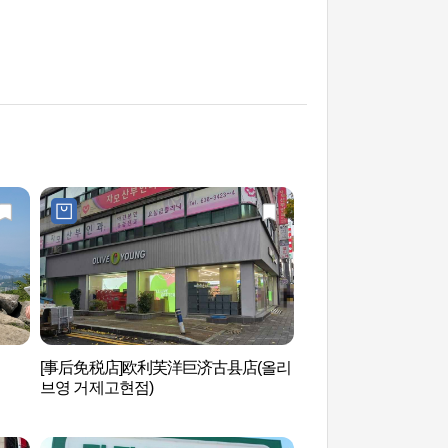
[事后免税店]欧利芙洋巨济古县店(올리
鸡龙山 (계룡산)
브영 거제고현점)