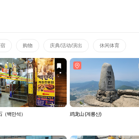
住宿
购物
庆典/活动/演出
休闲体育
石（백만석）
鸡龙山 (계룡산)