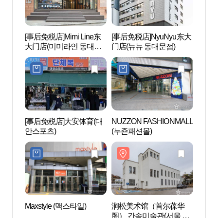
[事后免税店]Mimi Line东
[事后免税店]NyuNyu东大
涧松
大门店(미미라인 동대문
门店(뉴뉴 동대문점)
阁） 
점)
화각)
[事后免税店]大安体育(대
NUZZON FASHIONMALL
东大
안스포츠)
(누죤패션몰)
대문
Maxstyle (맥스타일)
涧松美术馆（首尔葆华
东大
阁） 간송미술관(서울 보
문 