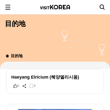
目的地
目的地
Haeyang Elricium (혜양엘리시움)
0
0