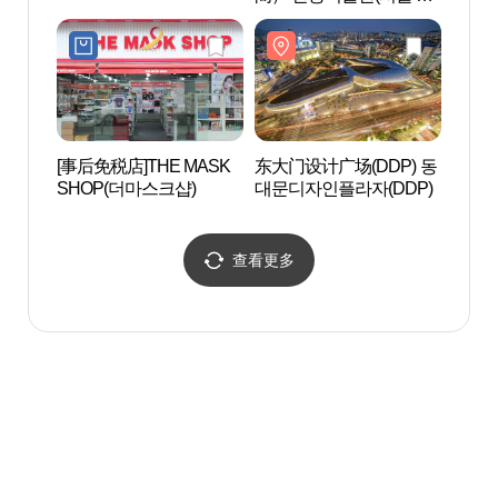
화각)
[事后免税店]THE MASK
东大门设计广场(DDP) 동
兴仁之
SHOP(더마스크샵)
대문디자인플라자(DDP)
查看更多