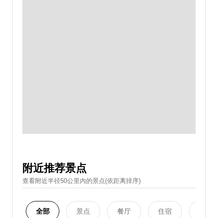
附近推荐景点
查看附近半径50公里內的景点(依距离排序)
全部
景点
餐厅
住宿
购物