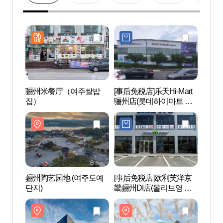
骊州米餐厅（여주쌀밥
[事后免税店]乐天Hi-Mart
骊州陶
집）
骊州店(롯데하이마트 여
단지)
주점)
骊州陶艺园地 (여주도예
[事后免税店]欧利芙洋京
骊州
단지)
畿骊州DI店(올리브영 경
주세
기여주DI점)