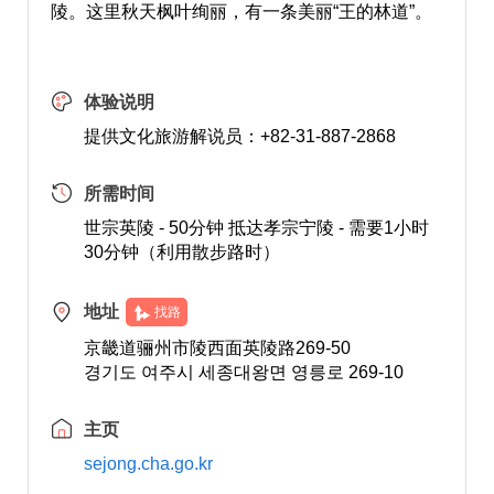
陵。这里秋天枫叶绚丽，有一条美丽“王的林道”。
体验说明
提供文化旅游解说员：+82-31-887-2868
所需时间
世宗英陵 - 50分钟 抵达孝宗宁陵 - 需要1小时
30分钟（利用散步路时）
地址
找路
京畿道骊州市陵西面英陵路269-50
경기도 여주시 세종대왕면 영릉로 269-10
主页
sejong.cha.go.kr