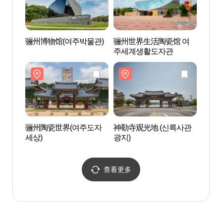
骊州博物馆(여주박물관)
骊州世界生活陶瓷馆 여
神勒寺
주세계생활도자관
광지)
骊州陶瓷世界(여주도자
神勒寺观光地 (신륵사관
骊州
세상)
광지)
포돛
查看更多