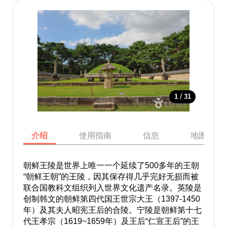
/
1
31
介绍
使用指南
信息
地图
朝鲜王陵是世界上唯一一个延续了500多年的王朝
“朝鲜王朝”的王陵，因其保存得几乎完好无损而被
联合国教科文组织列入世界文化遗产名录。英陵是
创制韩文的朝鲜第四代国王世宗大王（1397-1450
年）及其夫人昭宪王后的合陵。宁陵是朝鲜第十七
代王孝宗（1619~1659年）及王后“仁宣王后”的王