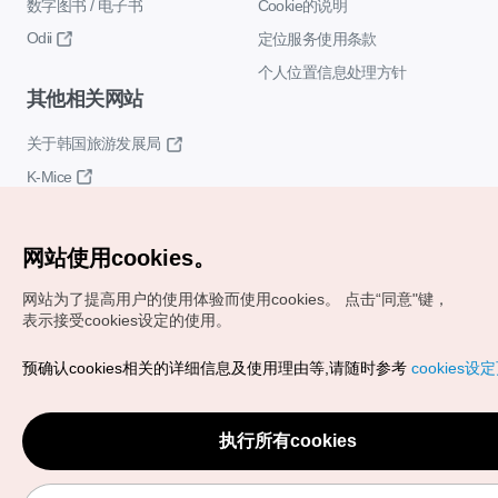
数字图书 / 电子书
Cookie的说明
Odii
定位服务使用条款
个人位置信息处理方针
其他相关网站
关于韩国旅游发展局
K-Mice
网站使用cookies。
网站为了提高用户的使用体验而使用cookies。
点击“同意"键，
表示接受cookies设定的使用。
Copyrights (c) 韩国旅游发展局版权所有
预确认cookies相关的详细信息及使用理由等,请随时参考
cookies设
如有相关疑问或建议，欢迎来信。
VISITKOREA官方邮箱
chnsim@knto.or.kr
执行所有cookies