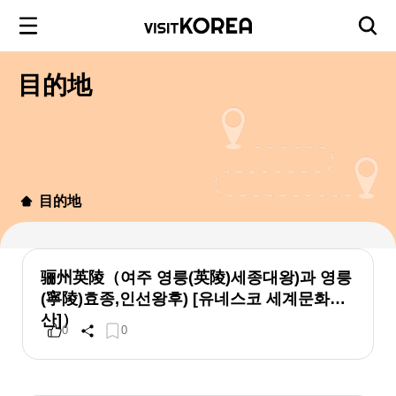
目的地
目的地
骊州英陵（여주 영릉(英陵)세종대왕)과 영릉
(寧陵)효종,인선왕후) [유네스코 세계문화유
산]）
0
0