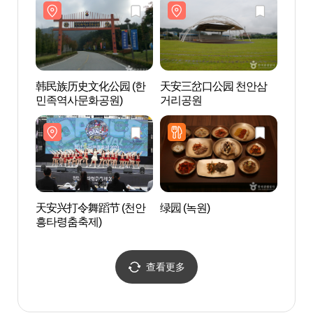
韩民族历史文化公园 (한
天安三岔口公园 천안삼
nbl
민족역사문화공원)
거리공원
天安兴打令舞蹈节 (천안
绿园 (녹원)
熊树
흥타령춤축제)
查看更多