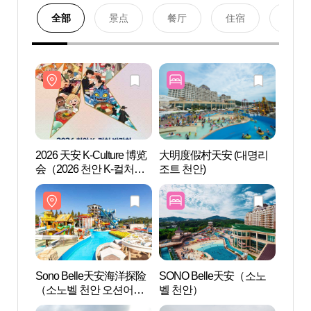
全部
景点
餐厅
住宿
购物
2026 天安 K-Culture 博览
大明度假村天安 (대명리
Sono
会（2026 천안 K-컬처박
조트 천안)
（소노
람회）
벤처
Sono Belle天安海洋探险
SONO Belle天安（소노
天安
（소노벨 천안 오션어드
벨 천안）
거리
벤처）