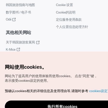
韩国旅游指南与地图
Cookie 设置
数字图书 / 电子书
Cookie的说明
Odii
定位服务使用条款
个人位置信息处理方针
其他相关网站
关于韩国旅游发展局
K-Mice
网站使用cookies。
网站为了提高用户的使用体验而使用cookies。
点击“同意"键，
表示接受cookies设定的使用。
Copyrights (c) 韩国旅游发展局版权所有
预确认cookies相关的详细信息及使用理由等,请随时参考
cookies设
如有相关疑问或建议，欢迎来信。
VISITKOREA官方邮箱
chnsim@knto.or.kr
执行所有cookies