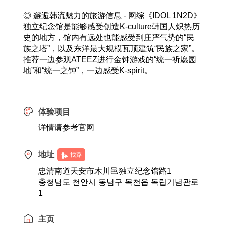
◎ 邂逅韩流魅力的旅游信息 - 网综《IDOL 1N2D》
独立纪念馆是能够感受创造K-culture韩国人炽热历
史的地方，馆内有远处也能感受到庄严气势的“民
族之塔”，以及东洋最大规模瓦顶建筑“民族之家”。
推荐一边参观ATEEZ进行金钟游戏的“统一祈愿园
地”和“统一之钟”，一边感受K-spirit。
体验项目
详情请参考官网
地址
找路
忠清南道天安市木川邑独立纪念馆路1
충청남도 천안시 동남구 목천읍 독립기념관로
1
主页