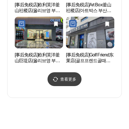
[事后免税店]欧利芙洋釜
[事后免税店]Art Box釜山
田浦
山社稷店(올리브영 부산
社稷店(아트박스 부산사
길）
사직점)
직점)
[事后免税店]欧利芙洋釜
[事后免税店]Golf Friend东
田浦
山巨堤店(올리브영 부산
莱店(골프프렌드골때려
리）
거제점)
골프 동래점)
查看更多