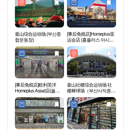
釜山综合运动场 (부산종
[事后免税店]Homeplus亚
釜山综
합운동장)
运会店 (홈플러스 아시아
합운동
드점)
[事后免税店]欧利芙洋
釜山社稷综合运动场 社
三光
Homeplus Asiad店(올리
稷棒球场（부산사직종합
브영 홈플러스아시아드
운동장 사직야구장）
점)