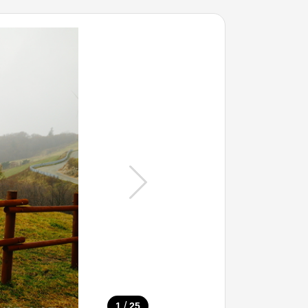
/
1
25