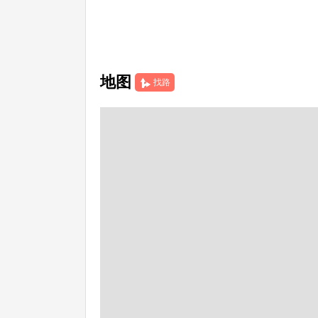
地图
找路