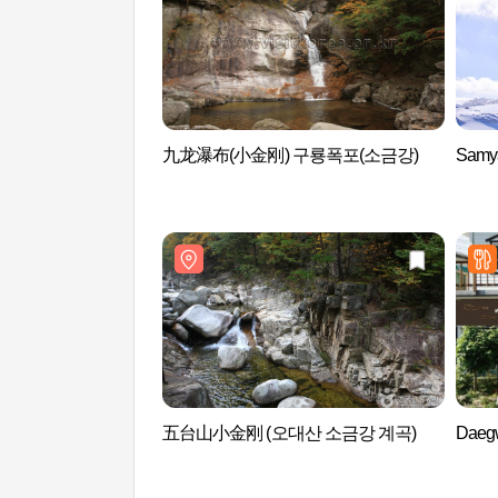
九龙瀑布(小金刚) 구룡폭포(소금강)
Sam
五台山小金刚 (오대산 소금강 계곡)
Daeg