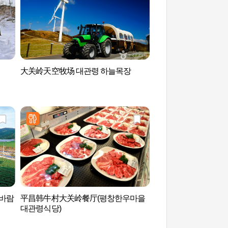
大关岭天空牧场 대관령 하늘목장
九龙瀑布(小金刚) 구
 바람
平昌韩牛村大关岭餐厅(평창한우마을
五台山小金刚 (오대산
대관령식당)