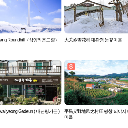
yang Roundhill（삼양라운드힐）
大关岭雪花村 대관령 눈꽃마을
wallyeong Gadeun ( 대관령가든 )
平昌义野地风之村庄 평창 의야지
마을