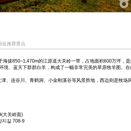
附近推荐景点
us位于海拔850~1,470m的江原道大关岭一带，占地面积600
环境、蓝天下群群白羊，构成了一幅非常完美的草原牧羊图。在
津、连谷川、青鹤洞、小金刚溪谷等风景胜地，西边则是牧场
(大关岭面)
길 708-9