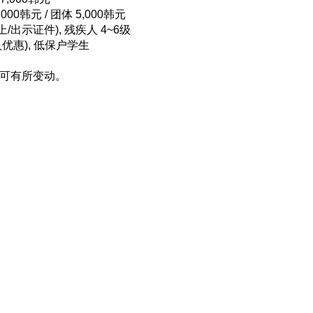
000韩元 / 团体 5,000韩元
上/出示证件), 残疾人 4~6级
1人优惠), 低保户学生
况可有所变动。