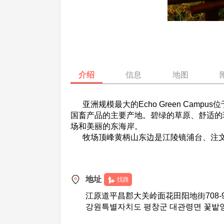
介绍
信息
地图
亚洲规模最大的Echo Green Camp
国畜产品的主要产地。碧绿的草原、舒适的
场和美丽的东海岸。
牧场顶峰黄柄山东边是江陵镜浦台、注文
地址
找路
江原道平昌郡大关岭面花田阳地街708-9
강원특별자치도 평창군 대관령면 꽃밭양지