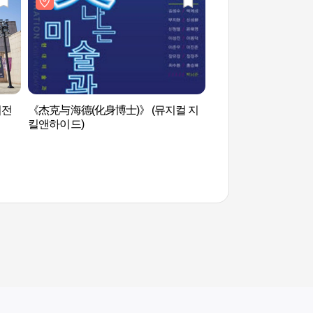
의전
《杰克与海德(化身博士)》 (뮤지컬 지
HEIDIHAUS(하이
킬앤하이드)