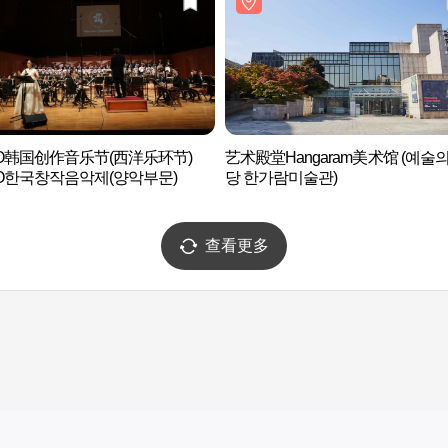
KO韩国创作音乐节(西洋乐环节)
艺术殿堂Hangaram美术馆 (예술
O한국창작음악제(양악부문)
당 한가람미술관)
查看更多