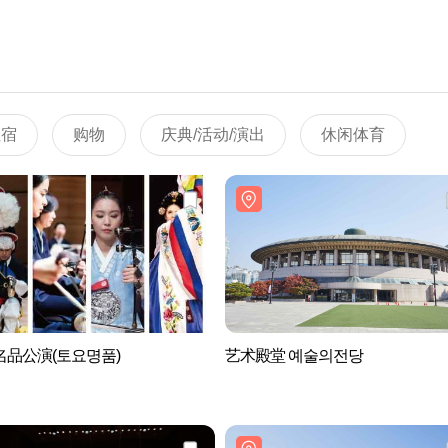
住宿
购物
庆典/活动/演出
休闲体育
名品公演(토요명품)
艺术殿堂 예술의전당