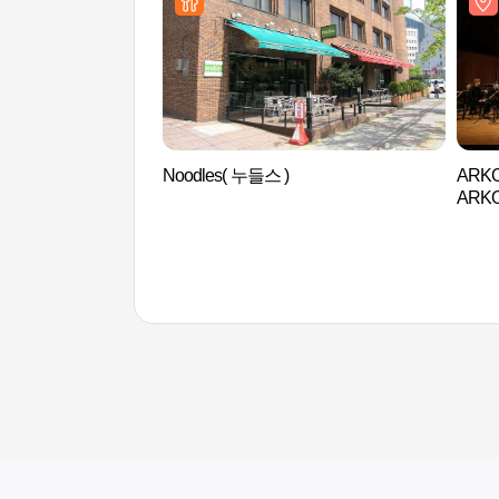
Noodles( 누들스 )
AR
ARK