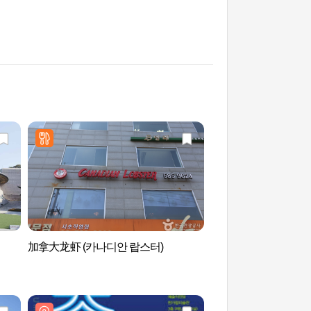
加拿大龙虾 (카나디안 랍스터)
国立国乐博物馆 (국