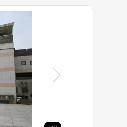
/
1
8