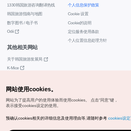
1330韩国旅游咨询翻译热线
个人信息保护政策
韩国旅游指南与地图
Cookie 设置
数字图书 / 电子书
Cookie的说明
Odii
定位服务使用条款
个人位置信息处理方针
其他相关网站
关于韩国旅游发展局
K-Mice
网站使用cookies。
网站为了提高用户的使用体验而使用cookies。
点击“同意"键，
表示接受cookies设定的使用。
Copyrights (c) 韩国旅游发展局版权所有
预确认cookies相关的详细信息及使用理由等,请随时参考
cookies设
如有相关疑问或建议，欢迎来信。
VISITKOREA官方邮箱