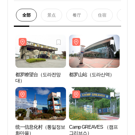
全部
景点
餐厅
住宿
购物
都罗瞭望台（도라전망
都罗山站（도라산역）
都罗
대）
대）
统一信息化村（통일정보
Camp GREAVES （캠프
统一
화마을）
그리브스）
화마