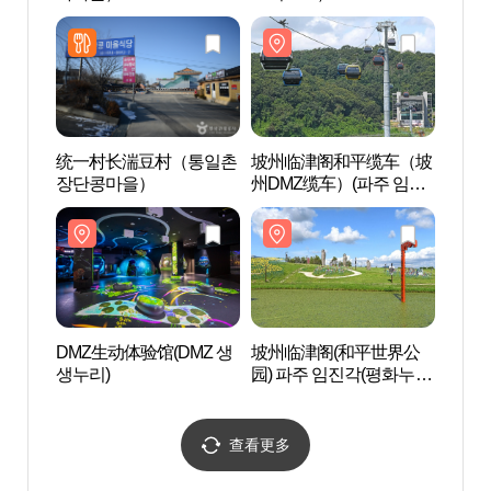
统一村长湍豆村（통일촌
坡州临津阁和平缆车（坡
坡州
장단콩마을）
州DMZ缆车）(파주 임진
州DM
각평화곤돌라(파주 DMZ
각평화
곤돌라))
곤돌라
DMZ生动体验馆(DMZ 생
坡州临津阁(和平世界公
坡州
생누리)
园) 파주 임진각(평화누리
园) 
공원)
공원)
查看更多