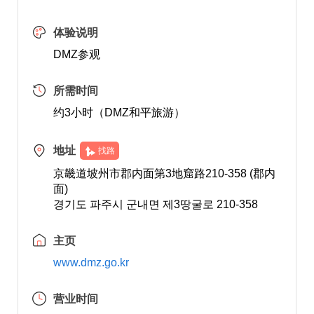
体验说明
DMZ参观
所需时间
约3小时（DMZ和平旅游）
地址
找路
京畿道坡州市郡内面第3地窟路210-358 (郡内
面)
경기도 파주시 군내면 제3땅굴로 210-358
主页
www.dmz.go.kr
营业时间