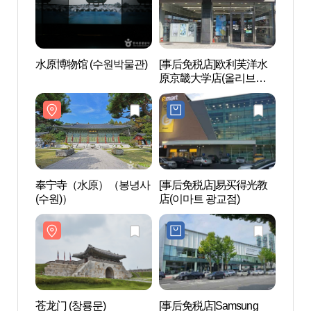
水原博物馆 (수원박물관)
[事后免税店]欧利芙洋水
水原博
原京畿大学店(올리브영
수원경기대점)
奉宁寺（水原）（봉녕사
[事后免税店]易买得光教
苍龙门
(수원)）
店(이마트 광교점)
苍龙门 (창룡문)
[事后免税店]Samsung
炼武台