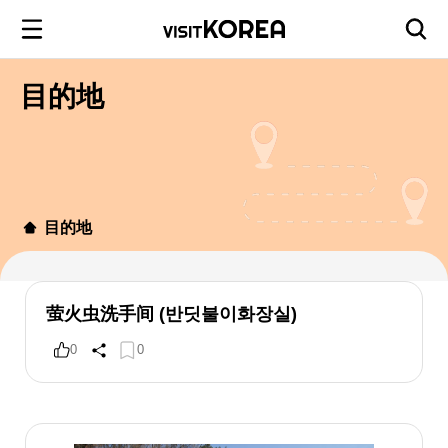
目的地
目的地
萤火虫洗手间 (반딧불이화장실)
0
0