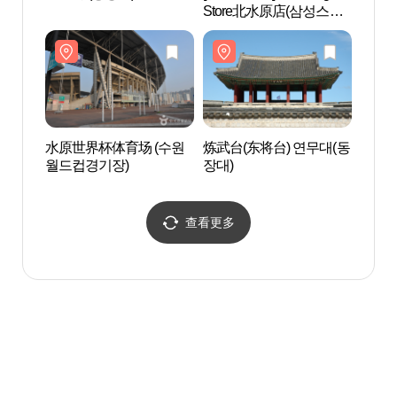
Store北水原店(삼성스토
장대)
어 북수원)
水原世界杯体育场 (수원
炼武台(东将台) 연무대(동
水原池
월드컵경기장)
장대)
동벽화
查看更多