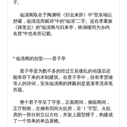
子。
临清阁取名于陶渊明《归去来辞》中“登东坳以
舒啸，临清流而赋诗”中的“临清”二字。这在李重焕
《择里志》的“临清阁与归来亭，映湖楼同为乡内
名胜”中也有所记载。
* 临清阁的别堂——君子亭
君子亭是为数不多的经过壬辰倭乱的动荡后还
能幸存下来的木制建筑。在君子亭中，挂有李贤辅
等人的诗词，安东临清阁的牌匾则是退溪李滉亲笔
所题。
整个君子亭呈丁字形，正面两间，侧面两间，
正厅朝南，左侧有四间火炕房，呈‘ㅏ’字型。火炕
房的一部分则立以方柱，并架上圆型檩子，构建成
了一个简单的单边屋檐。