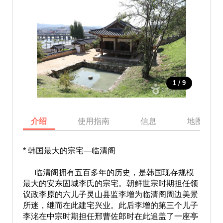
/
1
9
介绍
使用指南
信息
地图
* 韩国最大的宗宅—临清阁
临清阁拥有五百多年的历史，是韩国现存规模
最大的安东固城李氏的宗宅。朝鲜世宗时期担任领
议政李原的六儿子灵山县监李增为临清阁周边美景
所迷，继而在此建宅兴业。此后李增的第三个儿子
李洺在中宗时期担任邢曹佐郎时在此追盖了一座亭