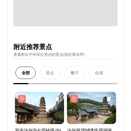
附近推荐景点
查看附近半径50公里內的景点(依距离排序)
全部
景点
餐厅
住宿
购物
安东法兴寺七层砖塔 (안
法兴洞 固城李氏塔洞派
安东法