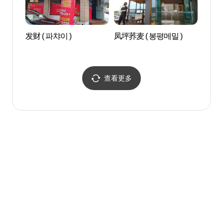
发财 ( 파챠이 )
凤坪荞麦 ( 봉평메밀 )
安东
동시
查看更多