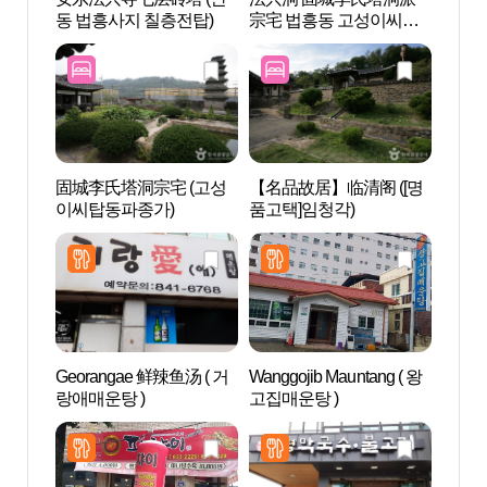
동 법흥사지 칠층전탑)
宗宅 법흥동 고성이씨탑
동 법
동파종택
固城李氏塔洞宗宅 (고성
【名品故居】临清阁 ([명
新世洞
이씨탑동파종가)
품고택]임청각)
화마을
Georangae 鲜辣鱼汤 ( 거
Wanggojib Mauntang ( 왕
安东
랑애매운탕 )
고집매운탕 )
层砖塔
지주와