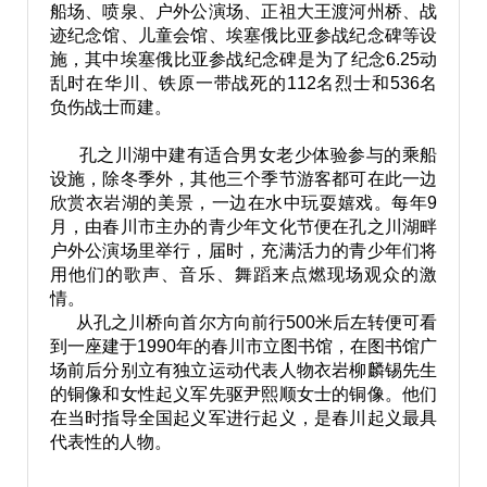
船场、喷泉、户外公演场、正祖大王渡河州桥、战
迹纪念馆、儿童会馆、埃塞俄比亚参战纪念碑等设
施，其中埃塞俄比亚参战纪念碑是为了纪念6.25动
乱时在华川、铁原一带战死的112名烈士和536名
负伤战士而建。
孔之川湖中建有适合男女老少体验参与的乘船
设施，除冬季外，其他三个季节游客都可在此一边
欣赏衣岩湖的美景，一边在水中玩耍嬉戏。每年9
月，由春川市主办的青少年文化节便在孔之川湖畔
户外公演场里举行，届时，充满活力的青少年们将
用他们的歌声、音乐、舞蹈来点燃现场观众的激
情。
从孔之川桥向首尔方向前行500米后左转便可看
到一座建于1990年的春川市立图书馆，在图书馆广
场前后分别立有独立运动代表人物衣岩柳麟锡先生
的铜像和女性起义军先驱尹熙顺女士的铜像。他们
在当时指导全国起义军进行起义，是春川起义最具
代表性的人物。