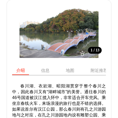
/
1
13
介绍
信息
地图
附近推荐景点
春川湖、衣岩湖、昭阳湖贯穿于整个春川之
中，因此春川又有“湖畔城市”的美誉。通往春川的
46号国道被汉江揽入怀中，非常适合开车兜风。乘
坐京春线火车，来场浪漫的旅行也是不错的选择。
如果说首尔有汉江公园，那么春川则有孔之川游园
地与之对应，在孔之川游园地内设有雕塑公园、乘