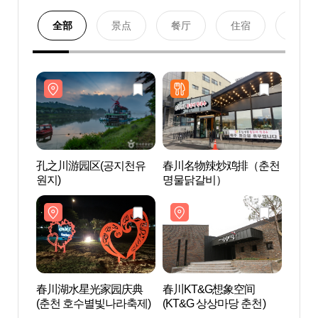
全部
景点
餐厅
住宿
购物
孔之川游园区(공지천유
春川名物辣炒鸡排（춘천
孔之
원지)
명물닭갈비）
원지)
春川湖水星光家园庆典
春川KT&G想象空间
春川
(춘천 호수별빛나라축제)
(KT&G 상상마당 춘천)