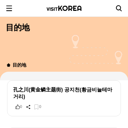
目的地
目的地
孔之川(黄金鳞主题街) 공지천(황금비늘테마
거리)
0
0