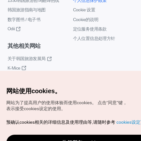
1330韩国旅游咨询翻译热线
个人信息保护政策
韩国旅游指南与地图
Cookie 设置
数字图书 / 电子书
Cookie的说明
Odii
定位服务使用条款
个人位置信息处理方针
其他相关网站
关于韩国旅游发展局
K-Mice
网站使用cookies。
网站为了提高用户的使用体验而使用cookies。
点击“同意"键，
表示接受cookies设定的使用。
Copyrights (c) 韩国旅游发展局版权所有
预确认cookies相关的详细信息及使用理由等,请随时参考
cookies设
如有相关疑问或建议，欢迎来信。
VISITKOREA官方邮箱
chnsim@knto.or.kr