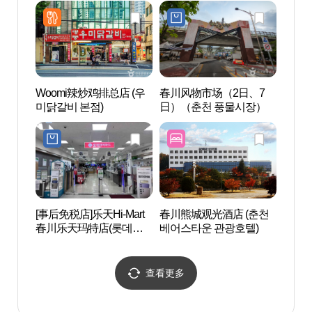
Woomi辣炒鸡排总店 (우
春川风物市场（2日、7
Mom
미닭갈비 본점)
日）（춘천 풍물시장）
장 몸
[事后免税店]乐天Hi-Mart
春川熊城观光酒店 (춘천
春川
春川乐天玛特店(롯데하
베어스타운 관광호텔)
리）
이마트 춘천롯데마트점)
查看更多