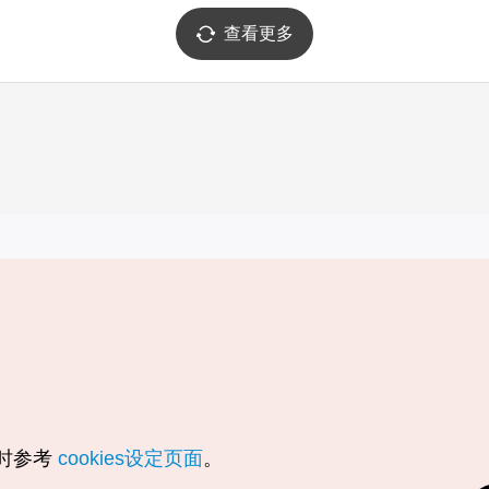
查看更多
实用信息
服务
韩国旅游发展局手机应用程序
服务条款
1330韩国旅游咨询翻译热线
个人信息保
韩国旅游指南与地图
Cookie 设
数字图书 / 电子书
Cookie的
随时参考
cookies设定页面
。
Odii
定位服务使