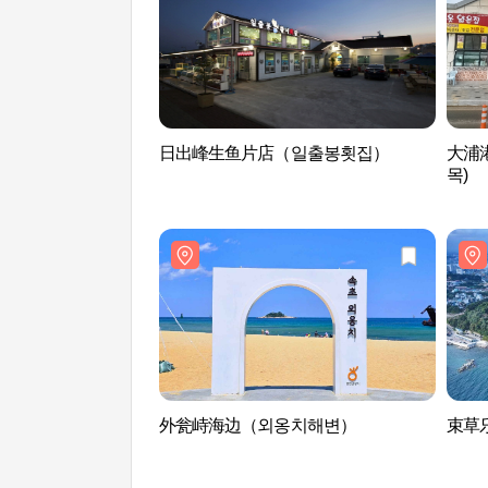
日出峰生鱼片店（일출봉횟집）
大浦
목)
外瓮峙海边（외옹치해변）
束草