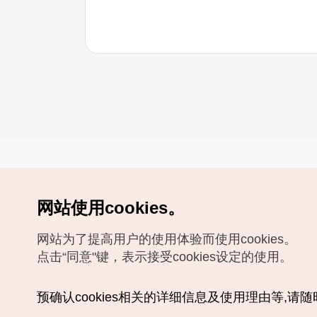
网站使用cookies。
Copyrights (c) 韩国旅游发展局版权所有
网站为了提高用户的使用体验而使用cookies。
如有相关疑问或建议，欢迎来信。
VISITKOREA官方邮箱
chnsim@knto.or.kr
点击“同意"键，表示接受cookies设定的使用。
预确认cookies相关的详细信息及使用理由等,请