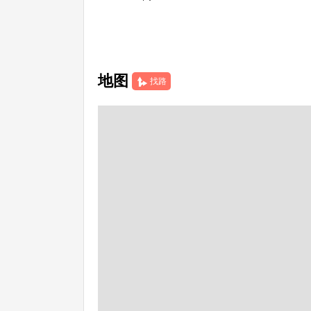
地图
找路