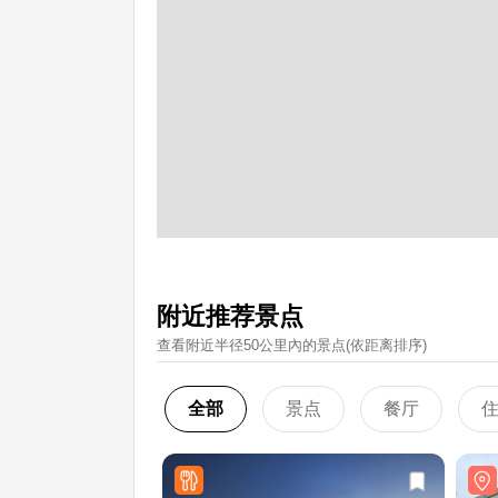
附近推荐景点
查看附近半径50公里內的景点(依距离排序)
全部
景点
餐厅