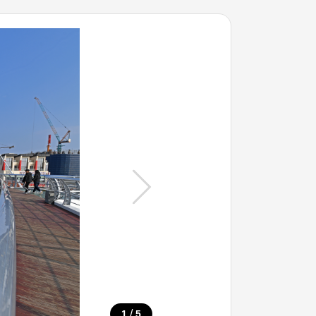
/
1
5