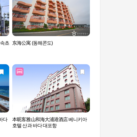
 속초
东海公寓 (동해콘도)
大浦港元祖炸物街(
목)
바다
本昵客雅山和海大浦港酒店 베니키아
束草之眼（속초해수
호텔 산과 바다 대포항
초아이))