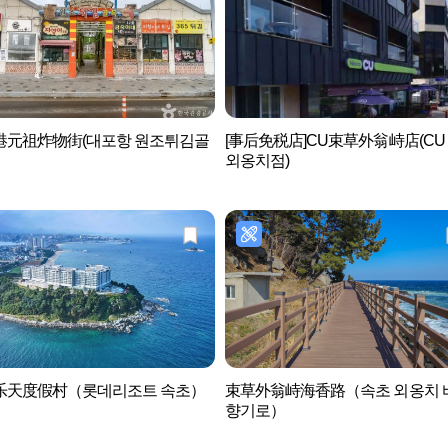
港元祖炸物街(대포항 원조튀김골
[事后免税店]CU束草外翁峙店(CU
외옹치점)
乐天度假村（롯데리조트 속초）
束草外翁峙海香路（속초 외옹치 
향기로）