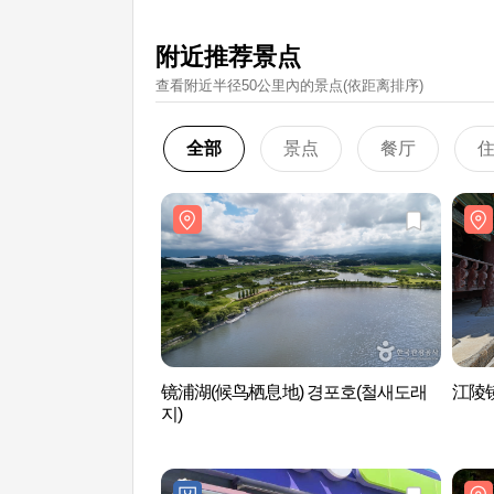
附近推荐景点
查看附近半径50公里內的景点(依距离排序)
全部
景点
餐厅
镜浦湖(候鸟栖息地) 경포호(철새도래
江陵镜
지)