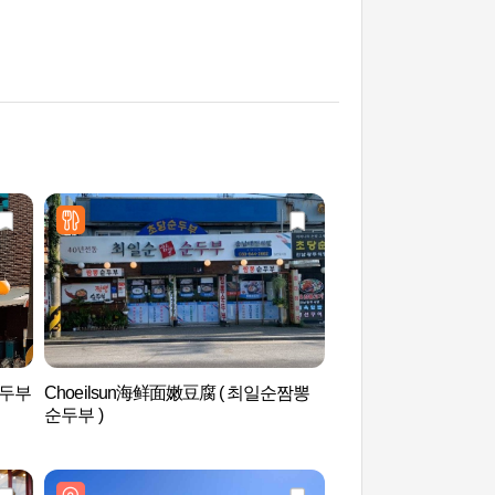
순두부
Choeilsun海鲜面嫩豆腐 ( 최일순짬뽕
镜浦湖(候鸟栖息地)
순두부 )
지)