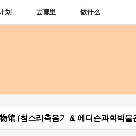
计划
去哪里
做什么
馆 (참소리축음기 & 에디슨과학박물