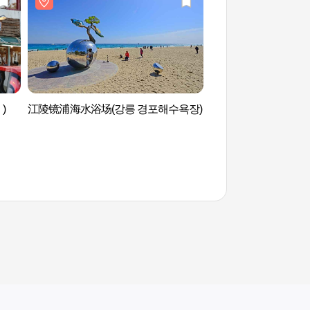
)
江陵镜浦海水浴场(강릉 경포해수욕장)
艺术博物馆江陵（아
릉）