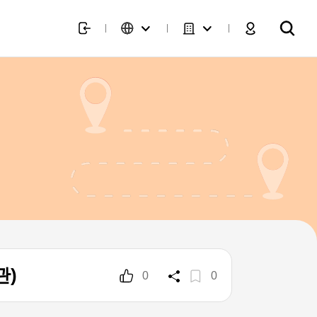
관)
0
0