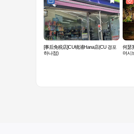
[事后免税店]CU镜浦Hana店(CU 경포
何瑟
하나점)
머시