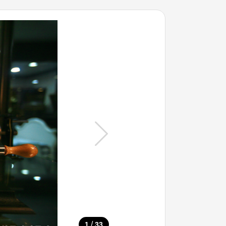
/
1
33