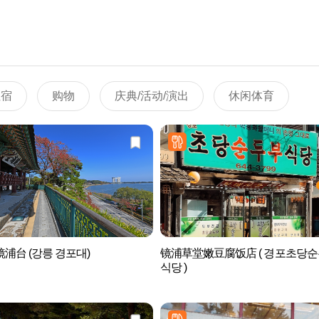
住宿
购物
庆典/活动/演出
休闲体育
浦台 (강릉 경포대)
镜浦草堂嫩豆腐饭店 ( 경포초당
식당 )