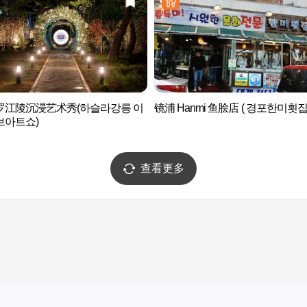
罗江陵沉浸艺术秀(하슬라강릉 이
镜浦 Hanmi 鱼脍店 ( 경포한미횟집 
브아트쇼)
查看更多