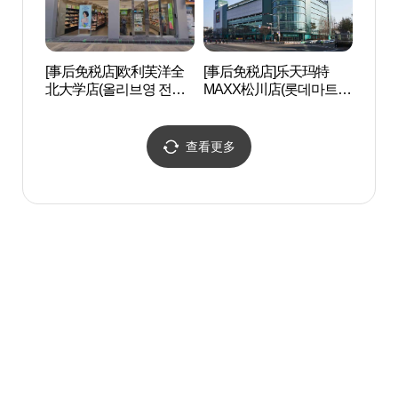
[事后免税店]欧利芙洋全
[事后免税店]乐天玛特
全州
北大学店(올리브영 전북
MAXX松川店(롯데마트맥
舍）（
대점)
스 송천점)
주객사
查看更多