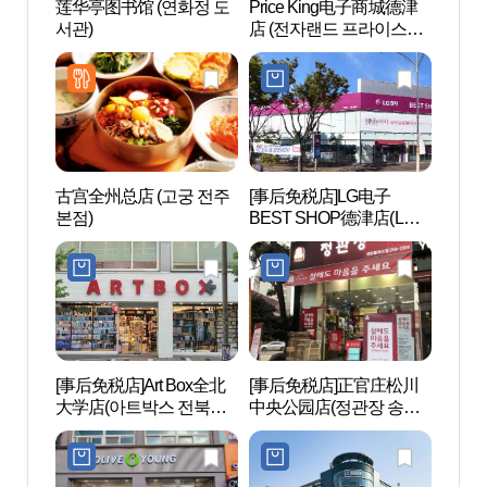
莲华亭图书馆 (연화정 도
Price King电子商城德津
莲华亭
서관)
店 (전자랜드 프라이스킹
서관)
덕진점)
古宫全州总店 (고궁 전주
[事后免税店]LG电子
八福
본점)
BEST SHOP德津店(LG전
공장
자 베스트샵 덕진점)
[事后免税店]Art Box全北
[事后免税店]正官庄松川
全州
大学店(아트박스 전북대
中央公园店(정관장 송천
주디
점)
센트럴파크점)