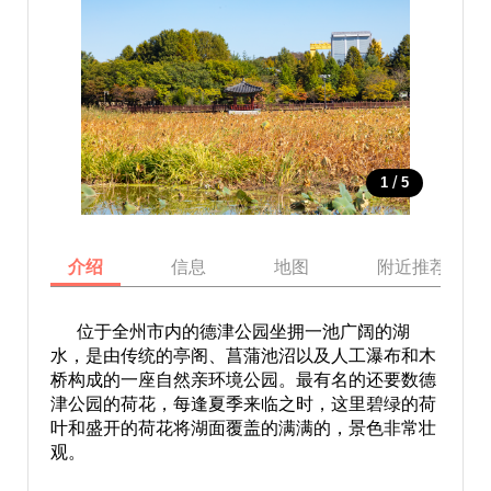
/
1
5
介绍
信息
地图
附近推荐景点
位于全州市内的德津公园坐拥一池广阔的湖
水，是由传统的亭阁、菖蒲池沼以及人工瀑布和木
桥构成的一座自然亲环境公园。最有名的还要数德
津公园的荷花，每逢夏季来临之时，这里碧绿的荷
叶和盛开的荷花将湖面覆盖的满满的，景色非常壮
观。