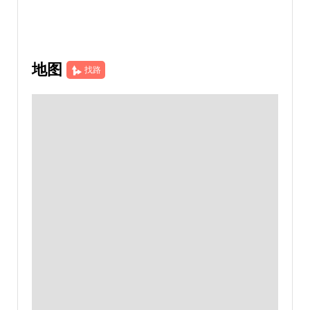
地图
找路