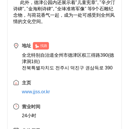
此外，德津公园内还展示着"儿童宪章", "辛夕汀
诗碑", "金海刚诗碑", "全琫准将军像" 等9个石雕纪
念物，与荷花香气一起，成为一处可感受到全州风
情的文化空间。
地址
找路
全北特别自治道全州市德津区权三得路390(德
津洞1街)
전북특별자치도 전주시 덕진구 권삼득로 390
主页
www.jjss.or.kr
营业时间
24小时