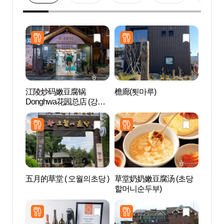
江陵炒码嫩豆腐锅
檐廊(툇마루)
江门海
Donghwa花园总店 (강릉
짬뽕순두부 동화가든 본
점)
五月的草堂 ( 오월의초당 )
草堂奶奶嫩豆腐汤 (초당
何瑟
할머니순두부)
(하슬
트쇼)