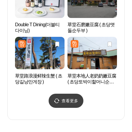
Double T Dining(더블티
草堂石磨嫩豆腐 ( 초당맷
江陵元
다이닝)
돌순두부 )
메타
草堂路浪漫鲜辣生蟹 ( 초
草堂本地人老奶奶嫩豆腐
真音
당길낭만게장 )
( 초당토박이할머니순두
博物馆
부 )
에디
查看更多