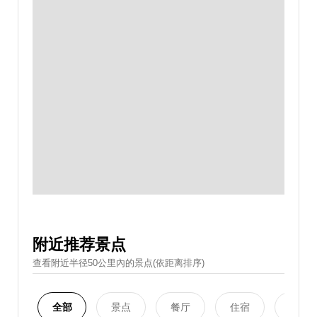
附近推荐景点
查看附近半径50公里內的景点(依距离排序)
全部
景点
餐厅
住宿
购物