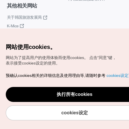
其他相关网站
关于韩国旅游发展局
K-Mice
网站使用cookies。
网站为了提高用户的使用体验而使用cookies。
点击“同意"键，
表示接受cookies设定的使用。
Copyrights (c) 韩国旅游发展局版权所有
预确认cookies相关的详细信息及使用理由等,请随时参考
cookies设
如有相关疑问或建议，欢迎来信。
VISITKOREA官方邮箱
chnsim@knto.or.kr
执行所有cookies
cookies设定