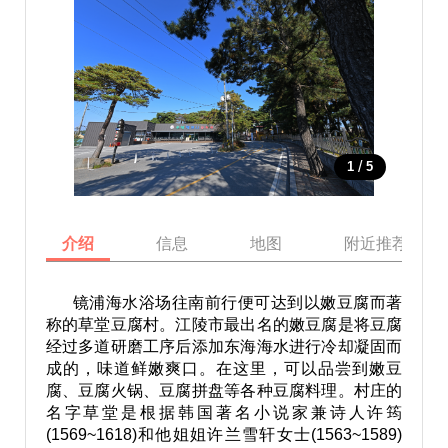
/
1
5
介绍
信息
地图
附近推荐景点
镜浦海水浴场往南前行便可达到以嫩豆腐而著
称的草堂豆腐村。江陵市最出名的嫩豆腐是将豆腐
经过多道研磨工序后添加东海海水进行冷却凝固而
成的，味道鲜嫩爽口。在这里，可以品尝到嫩豆
腐、豆腐火锅、豆腐拼盘等各种豆腐料理。村庄的
名字草堂是根据韩国著名小说家兼诗人许筠
(1569~1618)和他姐姐许兰雪轩女士(1563~1589)