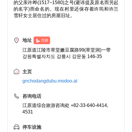
的父亲许晔(1517~1580)之号(避讳提及原名而另起
的名字)而命名的。现在村里还保存着许筠和许兰
雪轩女士居住过的房屋旧址。
地址
找路
江原道江陵市草堂嫩豆腐路99(草堂洞)一带
강원특별자치도 강릉시 강문동 146-35
主页
gnchodangdubu.modoo.at
咨询电话
江原道综合旅游咨询处 +82-33-640-4414,
4531
停车设施