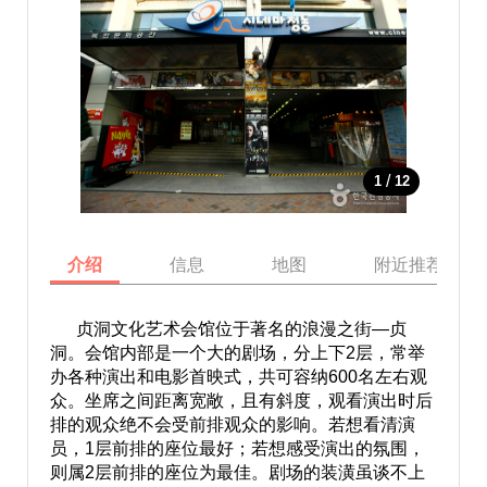
/
1
12
介绍
信息
地图
附近推荐景点
贞洞文化艺术会馆位于著名的浪漫之街—贞
洞。会馆内部是一个大的剧场，分上下2层，常举
办各种演出和电影首映式，共可容纳600名左右观
众。坐席之间距离宽敞，且有斜度，观看演出时后
排的观众绝不会受前排观众的影响。若想看清演
员，1层前排的座位最好；若想感受演出的氛围，
则属2层前排的座位为最佳。剧场的装潢虽谈不上