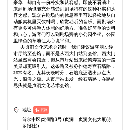
豪华，却自有一份朴实和从容感。即使不看演出，
来到剧场也能充分感受到剧场特有的这种朴实和从
容之感。观众在剧场内的休息室里可以轻松地从自
动贩卖机里买饮料喝，欣赏动听的音乐。而剧场外
有更多可供游人休憩的好地方。准备好简单的饮料
和点心，游客们可以到剧场旁的小公园坐坐。公园
里绿色的草地让人心境平和。
去贞洞文化艺术会馆时，我们建议游客朋友经
市厅站至会馆，而不是从西大门站到会馆。西大门
站虽然离会馆近，但从市厅站出来经德寿宫的一路
美景却更吸引人。这条路又被称作德寿宫石墙路，
非常有名。尤其夜晚时分，石墙底还透出点点火
光，浪漫之极。从市厅站出发，经石墙路，在路的
尽头就是贞洞文化艺术会馆。
地址
找路
首尔中区贞洞路3号 (贞洞，贞洞文化大厦(京
乡报社))