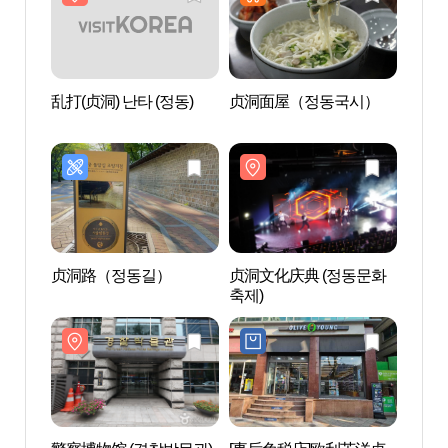
乱打(贞洞) 난타 (정동)
贞洞面屋（정동국시）
警察博
贞洞路（정동길）
贞洞文化庆典 (정동문화
首尔京
축제)