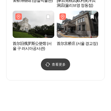
警察博物馆 (경찰박물관)
[事后免税店]欧利芙洋贞
梨花女
洞店(올리브영 정동점)
（이화
관）
首尔旧俄罗斯公使馆 (서
首尔京桥庄 (서울 경교장)
重明
울 구 러시아공사관)
查看更多