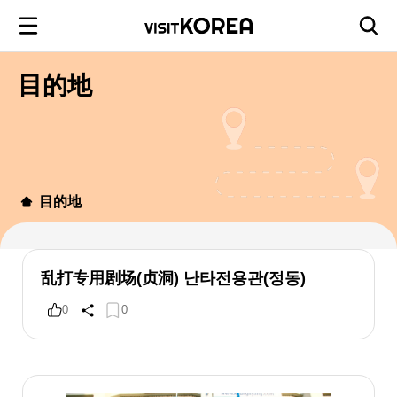
目的地
目的地
乱打专用剧场(贞洞) 난타전용관(정동)
0
0