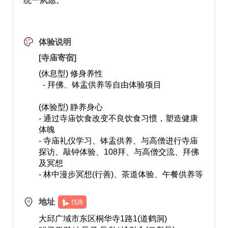
统一夙愿。
体验说明
[寺庙寄宿]
(休息型) 修身养性
- 拜佛、钵盂供养等自由体验项目
(体验型) 静养身心
- 通过寺庙饮食改变不良饮食习惯，塑造健康
体魄
- 寺庙礼仪学习、钵盂供养、与高僧进行寺庙
探访、敲钟体验、108拜、与高僧交流、拜佛
及冥想
- 林中漫步冥想(行善)、茶道体验、午餐供养等
地址
找路
大邱广域市东区桐华寺1路1(道鹤洞)