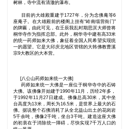
树林，寺中流有清澈的瀑布。
目前的大雄殿重建于1727年，分为念佛庵等6
座庵子。在大雄殿前的楼阁上挂有“岭南缁营衙门”
的牌匾，由此可见，在壬辰我乱时期思溟大师曾将
桐华寺作为指挥总部。此外，桐华寺中建有高33米
的统一药师如来大佛，象征着全国人民希望实现统
一的愿望。它是大邱庆北地区管辖的大韩佛教曹溪
宗9大教区的大本营。
[八公山药师如来统一大佛]
药师如来统一大佛是一座位于桐华寺中的石铸
大佛。该佛像开始建于1990年11月，历经2年多，
于1992年11月27日建成。佛像总高30米，其中坐
台高度为13米，周长为16.5米，是世界上最大的石
佛。据说整个石佛消耗了从全北益山出土的花岗岩
5千余吨，佛像2千吨，坐台3千吨。建造这座大佛
的初衷在于消除统一障碍，尽快实现7千万人口的