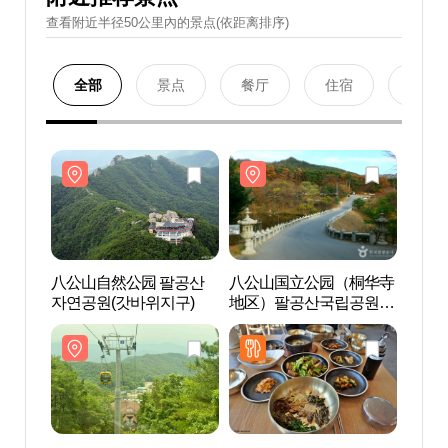
查看附近半径50公里內的景点(依距离排序)
全部
景点
餐厅
住宿
购物
八公山自然公园 팔공산
八公山国立公园（桐华寺
八公
자연공원(갓바위지구)
地区）팔공산국립공원
자연공
(동화사지구)