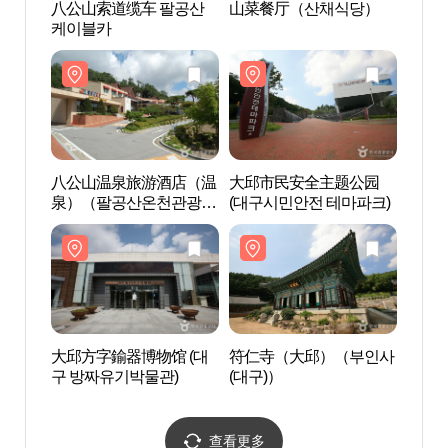
八公山索道缆车 팔공산
山菜餐厅（산채식당）
八公
케이블카
케이
八公山温泉旅游酒店（温
大邱市民安全主题公园
大邱
泉）（팔공산온천관광호
(대구시민안전 테마파크)
(대구
텔(온천)）
大邱方字鍮器博物馆 (대
符仁寺（大邱）（부인사
符仁
구 방짜유기박물관)
(대구)）
(대구
查看更多