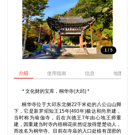
/
1
5
介绍
使用指南
信息
地图
* 文化财的宝库，桐华寺(大邱) *
桐华寺位于大邱东北侧22千米处的八公山山脚
下，它是新罗炤知王15年(493年)极达和尚所建，
当时称为瑜伽寺，后在兴德王7年由心地王师重
建，因重建当时寺内梧桐花依然绽放得楚楚动人，
而改名为桐华寺。目前在寺庙的入口处植有茂密的