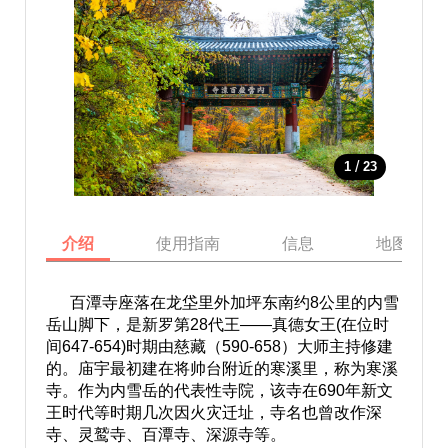
/
1
23
介绍
使用指南
信息
地图
百潭寺座落在龙垈里外加坪东南约8公里的内雪
岳山脚下，是新罗第28代王——真德女王(在位时
间647-654)时期由慈藏（590-658）大师主持修建
的。庙宇最初建在将帅台附近的寒溪里，称为寒溪
寺。作为内雪岳的代表性寺院，该寺在690年新文
王时代等时期几次因火灾迁址，寺名也曾改作深
寺、灵鹫寺、百潭寺、深源寺等。