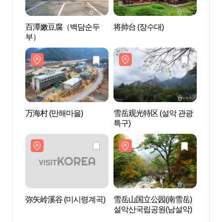
百潭嫩豆腐（백담순두
将帅台 (장수대)
将帅台
부）
万海村 (만해마을)
雪岳观光特区 (설악 관광
雪岳观
특구)
특구)
弥矢岭溪谷 (미시령계곡)
雪岳山国立公园(南雪岳)
雪岳山
설악산국립공원(남설악)
설악산