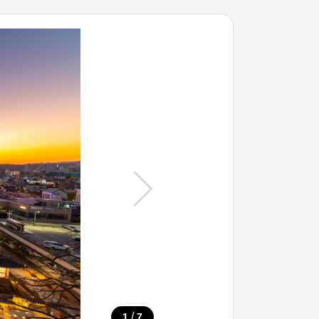
/
1
7