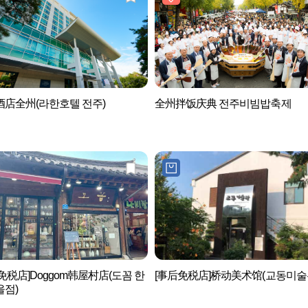
店全州(라한호텔 전주)
全州拌饭庆典 전주비빔밥축제
免税店]Doggom韩屋村店(도꼼 한
[事后免税店]桥动美术馆(교동미술
을점)