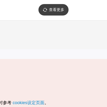
查看更多
实用信息
服务
韩国旅游发展局手机应用程序
服务条款
1330韩国旅游咨询翻译热线
个人信息保
韩国旅游指南与地图
Cookie 设
数字图书 / 电子书
Cookie的
随时参考
cookies设定页面
。
Odii