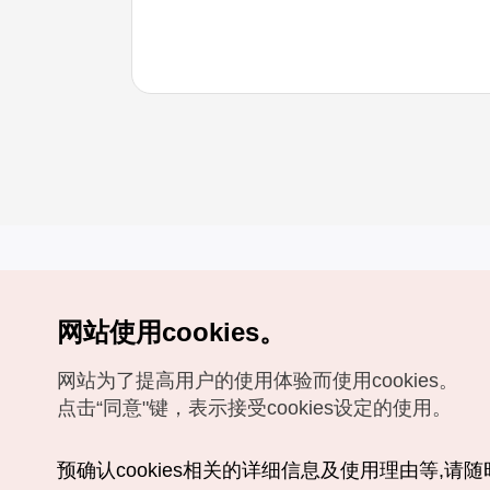
网站使用cookies。
Copyrights (c) 韩国旅游发展局版权所有
网站为了提高用户的使用体验而使用cookies。
如有相关疑问或建议，欢迎来信。
VISITKOREA官方邮箱
chnsim@knto.or.kr
点击“同意"键，表示接受cookies设定的使用。
预确认cookies相关的详细信息及使用理由等,请