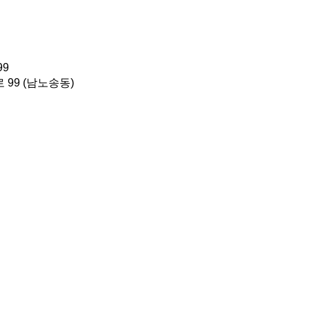
9
99 (남노송동)