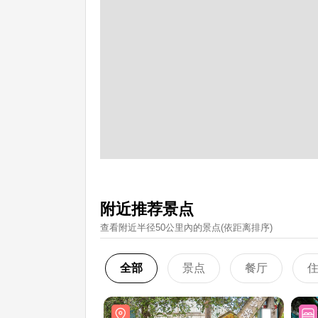
附近推荐景点
查看附近半径50公里內的景点(依距离排序)
全部
景点
餐厅