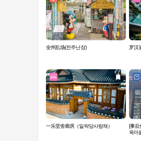
全州乱场(전주난장)
罗汉酒
一乐堂舍廊房（일락당사랑채）
[事后
옥마