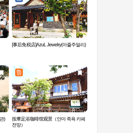
[事后免税店]AzuL Jewelry(아줄주얼리)
全州乱场(전주난장)
관)
按摩足浴咖啡馆观景（안마 족욕 카페
全州市刚庵书艺馆 (
전망）
관)