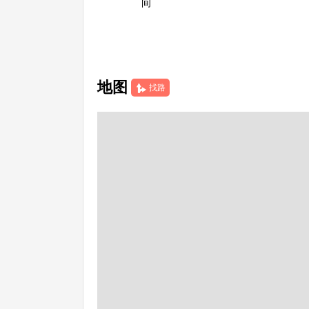
间
地图
找路