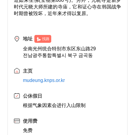
造如来坐佛(宝物第600号)。另外，元晓寺是新罗
时代元晓大师所建的寺庙，它和证心寺在韩国战争
时期曾被毁坏，近年来才得以复原。
地址
找路
全南光州统合特别市东区东山路29
전남광주통합특별시 북구 금곡동
主页
mudeung.knps.or.kr
公休假日
根据气象因素会进行入山限制
使用费
免费