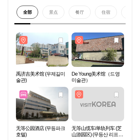
全部
景点
餐厅
住宿
购物
禹济吉美术馆 (우제길미
De Young美术馆（드영
禹济吉
술관)
미술관）
술관)
无等公园酒店 (무등파크
无等山缆车/单轨列车 (芝
无等山
호텔)
山游园区) (무등산 리프트
山游园