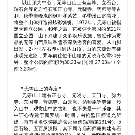
以山顶为中心，无等山山上有圭峰、立石台、
瑞石台等奇岩怪石和证心寺、元晓寺、药师寺等古
刹。秋季圭峰庵的枫叶和紫芒，冬季漫山的雪花，
将整个山体打造得炫彩缤纷。1972年，无等山被指
定为道立公园，40年之后，它被评为韩国的第21座
国立公园。山下兴建了众多娱乐设施，曾经作为贡
品的无等山西瓜味香雪茶深受游客的喜爱。从山脚
出发，2小时左右即可到达山顶，山的东侧设有徒
步观光道路，乘车前往位于山腰的元晓寺仅需30分
钟，整个公园的面积为30.23㎢(光州 27.03㎢ / 全
南 3.20㎢)。
* 无等山上的寺庙 *
无等山上建有证心寺、元晓寺、天门寺、弥力
寺、东国寺、普德寺、白云庵、药师庵等寺庙，步
入山中，观赏山中的古刹，也不失是一种乐趣。其
中证心寺建于新罗统一时期，由哲监国师道允所
建，内有著名铁铸毘庐舍那坐佛(宝物第131号)、5
层石塔、五百罗汉殿，其下属寺庙药师庵则建有石