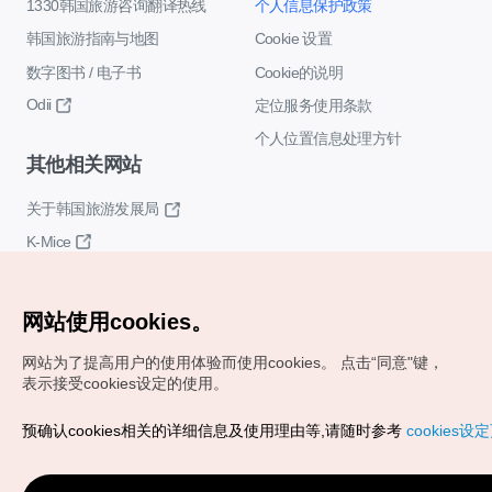
1330韩国旅游咨询翻译热线
个人信息保护政策
韩国旅游指南与地图
Cookie 设置
数字图书 / 电子书
Cookie的说明
Odii
定位服务使用条款
个人位置信息处理方针
其他相关网站
关于韩国旅游发展局
K-Mice
网站使用cookies。
网站为了提高用户的使用体验而使用cookies。
点击“同意"键，
表示接受cookies设定的使用。
Copyrights (c) 韩国旅游发展局版权所有
预确认cookies相关的详细信息及使用理由等,请随时参考
cookies设
如有相关疑问或建议，欢迎来信。
VISITKOREA官方邮箱