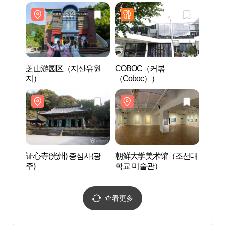
모노레일 (지산유원지))
모노레
芝山游园区（지산유원
COBOC（커볶
证心寺
지）
（Coboc））
주)
证心寺(光州) 증심사(광
朝鲜大学美术馆（조선대
全南
주)
학교 미술관）
南大
（전
관（
학 구
查看更多