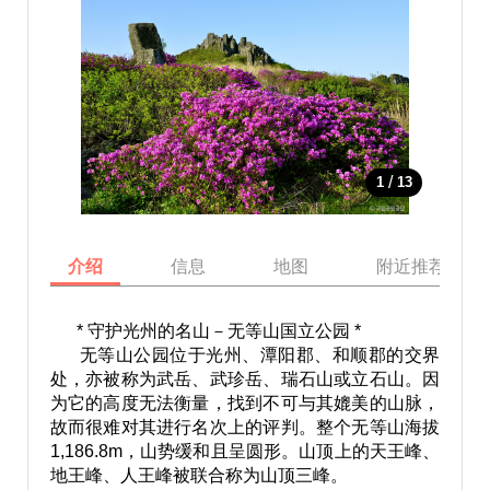
/
1
13
介绍
信息
地图
附近推荐景点
* 守护光州的名山－无等山国立公园 *
无等山公园位于光州、潭阳郡、和顺郡的交界
处，亦被称为武岳、武珍岳、瑞石山或立石山。因
为它的高度无法衡量，找到不可与其媲美的山脉，
故而很难对其进行名次上的评判。整个无等山海拔
1,186.8m，山势缓和且呈圆形。山顶上的天王峰、
地王峰、人王峰被联合称为山顶三峰。