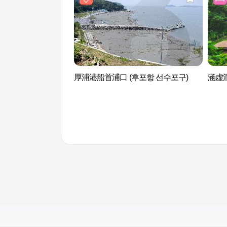
厚浦港船首浦口 (후포항 선수포구)
涵虚