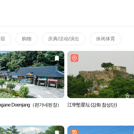
住宿
购物
庆典/活动/演出
休闲体育
ongane Doenjang（편가네된장）
江华堑星坛 (강화 참성단)