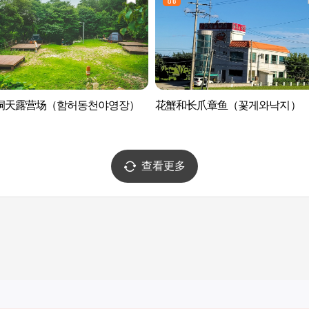
洞天露营场（함허동천야영장）
花蟹和长爪章鱼（꽃게와낙지）
查看更多