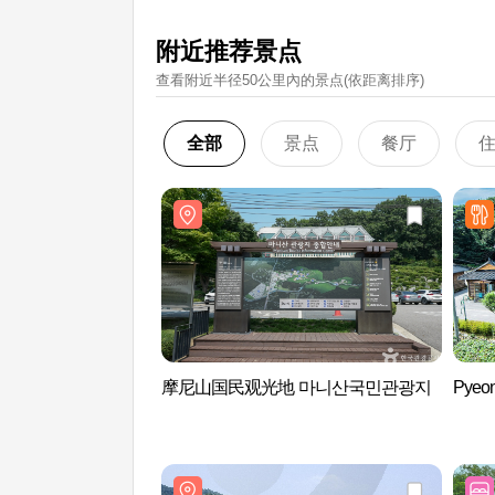
附近推荐景点
查看附近半径50公里內的景点(依距离排序)
全部
景点
餐厅
摩尼山国民观光地 마니산국민관광지
Pye