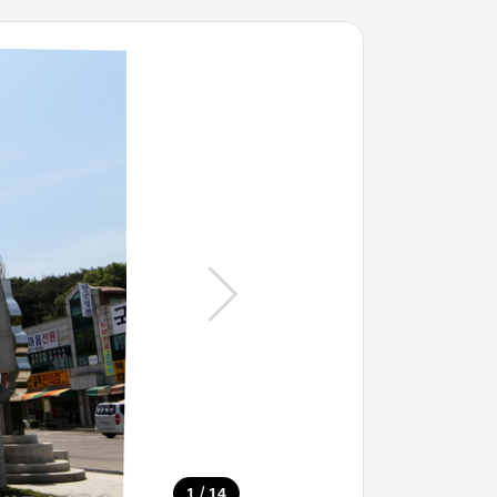
/
1
14