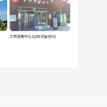
江华泥滩中心 (강화갯벌센터)
长花里日落眺望地(