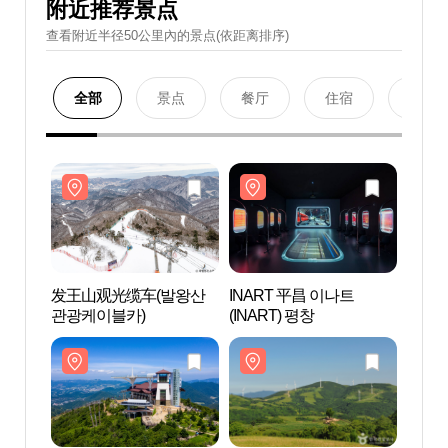
附近推荐景点
查看附近半径50公里內的景点(依距离排序)
全部
景点
餐厅
住宿
购物
发王山观光缆车(발왕산
INART 平昌 이나트
发王
관광케이블카)
(INART) 평창
관광케