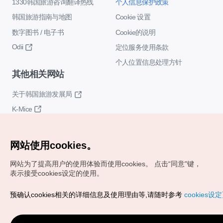
1330韩国旅游咨询翻译热线
个人信息保护政策
韩国旅游指南与地图
Cookie 设置
数字图书 / 电子书
Cookie的说明
Odii
定位服务使用条款
个人位置信息处理方针
其他相关网站
关于韩国旅游发展局
K-Mice
网站使用cookies。
网站为了提高用户的使用体验而使用cookies。
点击“同意"键，
表示接受cookies设定的使用。
Copyrights (c) 韩国旅游发展局版权所有
预确认cookies相关的详细信息及使用理由等,请随时参考
cookies设
如有相关疑问或建议，欢迎来信。
VISITKOREA官方邮箱