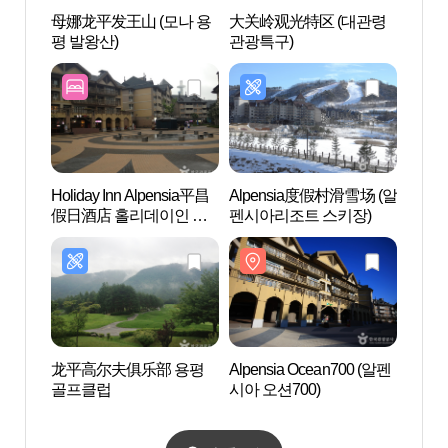
母娜龙平发王山 (모나 용
大关岭观光特区 (대관령
母娜龙
평 발왕산)
관광특구)
평 발
Holiday Inn Alpensia平昌
Alpensia度假村滑雪场 (알
Alpen
假日酒店 홀리데이인 알
펜시아리조트 스키장)
시아 오
펜시아 평창 스위트
龙平高尔夫俱乐部 용평
Alpensia Ocean700 (알펜
羊驼黄
골프클럽
시아 오션700)
드팜)