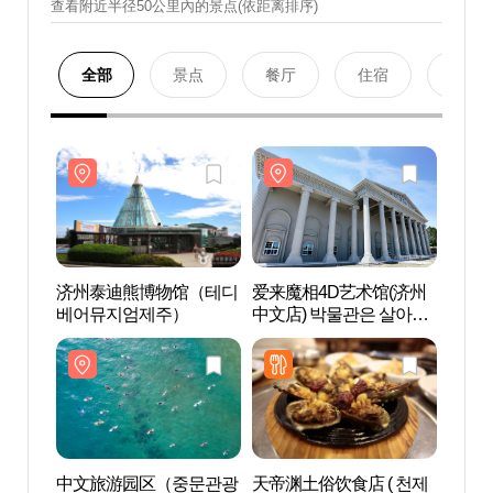
查看附近半径50公里內的景点(依距离排序)
全部
景点
餐厅
住宿
购物
济州泰迪熊博物馆（테디
爱来魔相4D艺术馆(济州
济州
베어뮤지엄제주）
中文店) 박물관은 살아있
베어
다 (제주중문점)
中文旅游园区（중문관광
天帝渊土俗饮食店 ( 천제
中文