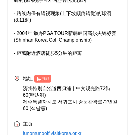
确的预约顺序且外国游客优先预约
- 路线内保有错视现象(上下坡颠倒错觉)的球洞
(8,11洞)
- 2004年 举办PGA TOUR新韩韩国高尔夫锦标赛
(Shinhan Korea Golf Championship)
- 距离附近酒店徒步5分钟的距离
地址
找路
济州特别自治道西归浦市中文观光路72街
60(穑达洞)
제주특별자치도 서귀포시 중문관광로72번길
60 (색달동)
主页
jungmungolf.visitkorea.or.kr