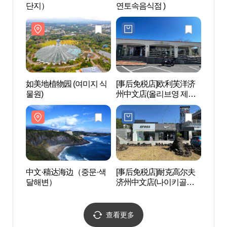
단지）
연토속음식점 )
단지
如美地植物园 (여미지 식
[事后免税店]欧利芙洋济
中文·
물원)
州中文店(올리브영 제주
달해
중문점)
中文·穑达海边（중문·색
[事后免税店]耐克高尔夫
天帝
달해변）
济州中文店(나이키골프
포）
제주중문점)
查看更多