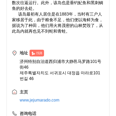
数次往返运行。此外，该岛也是垂钓魢鱼和黑刺鲷
鱼的好去处。
该岛最初有人居住是在1883年，当时有三户人
家移居于此，由于粮食不足，他们便以海鲜为食，
据说为了种田，他们用火将茂密的山林焚毁了，从
此岛内就再也见不到蛇和青蛙。
地址
找路
济州特别自治道西归浦市大静邑马罗路101号
街46
제주특별자치도 서귀포시 대정읍 마라로101
번길 46
主页
www.jejumarado.com
咨询电话