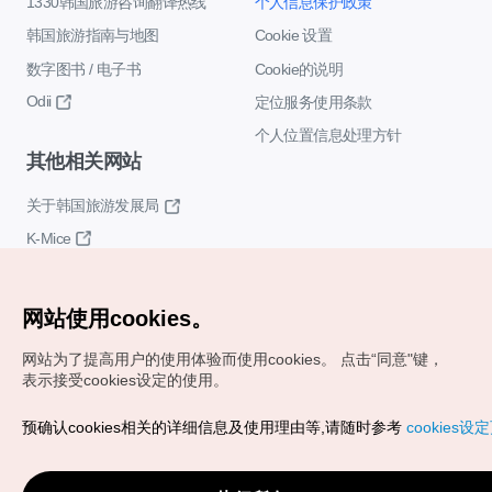
1330韩国旅游咨询翻译热线
个人信息保护政策
韩国旅游指南与地图
Cookie 设置
数字图书 / 电子书
Cookie的说明
Odii
定位服务使用条款
个人位置信息处理方针
其他相关网站
关于韩国旅游发展局
K-Mice
网站使用cookies。
网站为了提高用户的使用体验而使用cookies。
点击“同意"键，
表示接受cookies设定的使用。
Copyrights (c) 韩国旅游发展局版权所有
预确认cookies相关的详细信息及使用理由等,请随时参考
cookies设
如有相关疑问或建议，欢迎来信。
VISITKOREA官方邮箱
chnsim@knto.or.kr