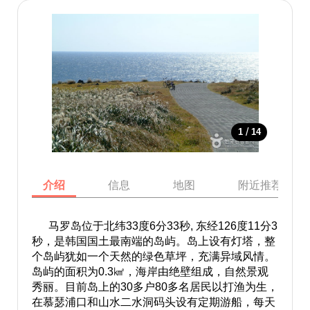
/
1
14
介绍
信息
地图
附近推荐景点
马罗岛位于北纬33度6分33秒, 东经126度11分3
秒，是韩国国土最南端的岛屿。岛上设有灯塔，整
个岛屿犹如一个天然的绿色草坪，充满异域风情。
岛屿的面积为0.3㎢，海岸由绝壁组成，自然景观
秀丽。目前岛上的30多户80多名居民以打渔为生，
在慕瑟浦口和山水二水洞码头设有定期游船，每天