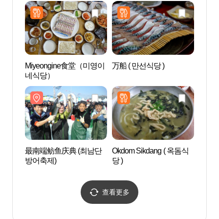
본군 비행기 격납고
본군 
Miyeongine食堂（미영이
万船 ( 만선식당 )
龙头海
네식당）
最南端鲂鱼庆典 (최남단
Okdom Sikdang ( 옥돔식
山房窟
방어축제)
당 )
查看更多