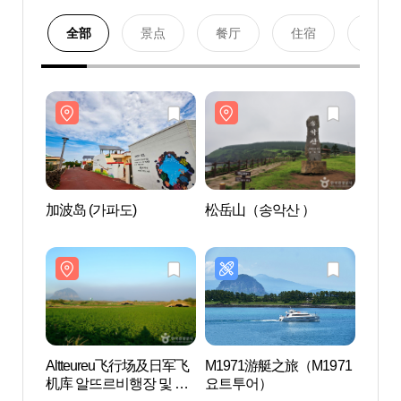
全部
景点
餐厅
住宿
购物
加波岛 (가파도)
松岳山（송악산 ）
加波岛
Altteureu飞行场及日军飞
M1971游艇之旅（M1971
Altt
机库 알뜨르비행장 및 일
요트투어）
机库 