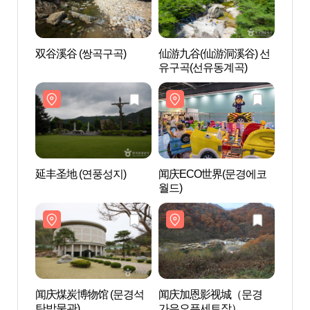
双谷溪谷 (쌍곡구곡)
仙游九谷(仙游洞溪谷) 선
双谷溪
유구곡(선유동계곡)
延丰圣地 (연풍성지)
闻庆ECO世界(문경에코
延丰圣
월드)
闻庆煤炭博物馆 (문경석
闻庆加恩影视城（문경
闻庆煤
탄박물관)
가은오픈세트장）
탄박물