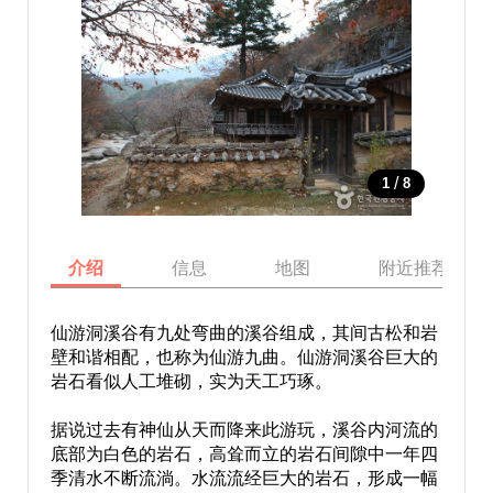
/
1
8
介绍
信息
地图
附近推荐景点
仙游洞溪谷有九处弯曲的溪谷组成，其间古松和岩
壁和谐相配，也称为仙游九曲。仙游洞溪谷巨大的
岩石看似人工堆砌，实为天工巧琢。
据说过去有神仙从天而降来此游玩，溪谷内河流的
底部为白色的岩石，高耸而立的岩石间隙中一年四
季清水不断流淌。水流流经巨大的岩石，形成一幅