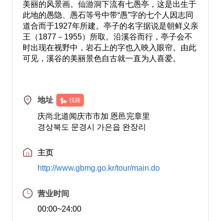
美丽的风景画。仙游洞下流有七愚亭，这是出生于
此地的愚隐、愚石等号中带“愚”字的七个人因志同
道合而于1927年所建。亭子的名字据说是朝鲜义亲
王（1877－1955）所取。沿溪谷而行，亭子会不
时出现在视野中，岩石上的字也入映入眼帘。由此
可见，溪谷的美丽景色自古就一直为人喜爱。
地址
找路
庆尚北道闻庆市市加 恩邑完章里
경상북도 문경시 가은읍 완장리
主页
http://www.gbmg.go.kr/tour/main.do
营业时间
00:00~24:00