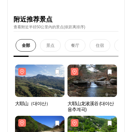
附近推荐景点
查看附近半径50公里內的景点(依距离排序)
全部
景点
餐厅
住宿
购物
大耶山（대야산）
大耶山龙湫溪谷 (대야산
大耶
용추계곡)