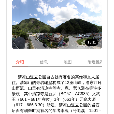
/
1
11
介绍
信息
地图
附近推荐景点
清凉山道立公园自古就有著名的高僧和文人居
住。清凉山的奇岩峭壁构成了12座山峰，洛东江环
山而流。山里有清凉寺等寺、庵、宽仓瀑布等许多
景观，其中清凉寺是新罗（BC57－AC935）文武
王（661－681年在位）3年（663年）元晓大师
（617－686.3.30）所建。清凉山道立公园的岩石
后面有朝鲜时期有名的学者李滉（号退溪，1501－