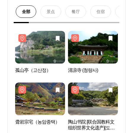
全部
景点
餐厅
住宿
购物
孤山亭（고산정）
清凉寺 (청량사)
孤山
聋岩宗宅（농암종택）
陶山书院 [联合国教科文
聋岩
组织世界文化遗产](도산