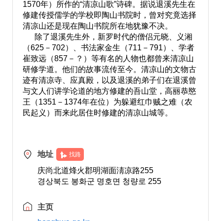
1570年）所作的“清凉山歌”诗碑。据说退溪先生在
修建传授儒学的学校即陶山书院时，曾对究竟选择
清凉山还是现在陶山书院所在地犹豫不决。
除了退溪先生外，新罗时代的僧侣元晓、义湘
（625－702）、书法家金生（711－791）、学者
崔致远（857－？）等有名的人物也都曾来清凉山
研修学道。他们的故事流传至今。清凉山的文物古
迹有清凉寺、应真殿，以及退溪的弟子们在退溪曾
与文人们讲学论道的地方修建的吾山堂，高丽恭愍
王（1351－1374年在位）为躲避红巾贼之难（农
民起义）而来此居住时修建的清凉山城等。
地址
找路
庆尚北道烽火郡明湖面淸凉路255
경상북도 봉화군 명호면 청량로 255
主页