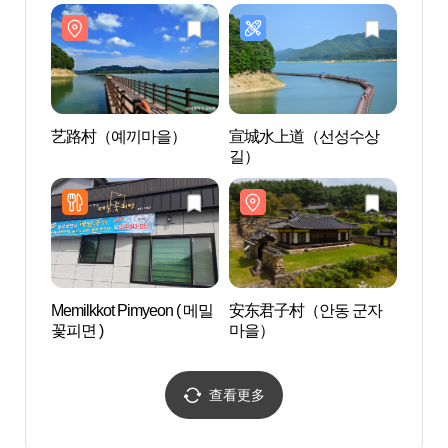
서원 [유네스코 세계문화
유산])
艺路村（예끼마을）
宣城水上道（선성수상
艺路
길）
Memilkkot Pimyeon ( 메밀
安东君子村（안동 군자
安东
꽃피면 )
마을）
동 군
지）
查看更多