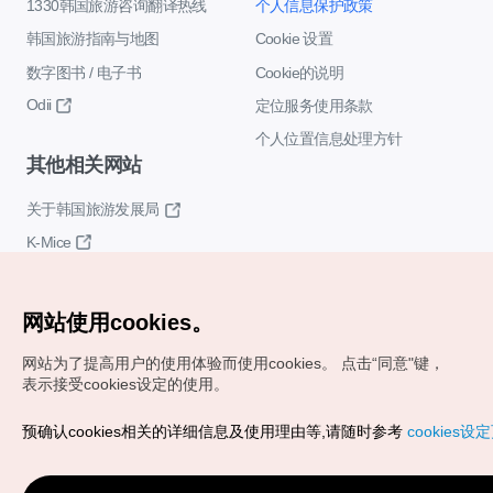
1330韩国旅游咨询翻译热线
个人信息保护政策
韩国旅游指南与地图
Cookie 设置
数字图书 / 电子书
Cookie的说明
Odii
定位服务使用条款
个人位置信息处理方针
其他相关网站
关于韩国旅游发展局
K-Mice
网站使用cookies。
网站为了提高用户的使用体验而使用cookies。
点击“同意"键，
表示接受cookies设定的使用。
Copyrights (c) 韩国旅游发展局版权所有
预确认cookies相关的详细信息及使用理由等,请随时参考
cookies设
如有相关疑问或建议，欢迎来信。
VISITKOREA官方邮箱