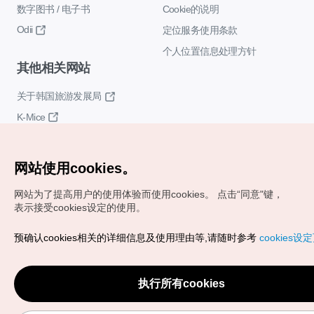
数字图书 / 电子书
Cookie的说明
Odii
定位服务使用条款
个人位置信息处理方针
其他相关网站
关于韩国旅游发展局
K-Mice
网站使用cookies。
网站为了提高用户的使用体验而使用cookies。
点击“同意"键，
表示接受cookies设定的使用。
Copyrights (c) 韩国旅游发展局版权所有
预确认cookies相关的详细信息及使用理由等,请随时参考
cookies设
如有相关疑问或建议，欢迎来信。
VISITKOREA官方邮箱
chnsim@knto.or.kr
执行所有cookies