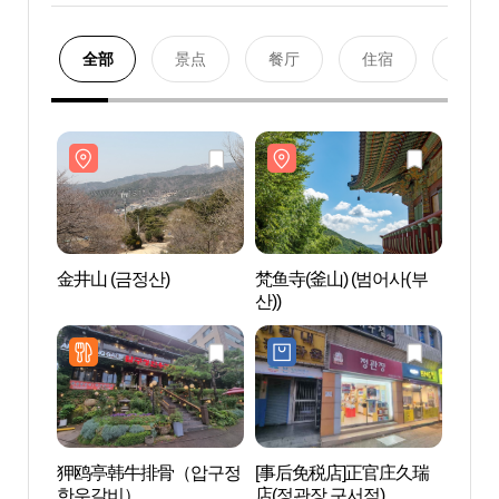
全部
景点
餐厅
住宿
购物
金井山 (금정산)
梵鱼寺(釜山) (범어사(부
金井山
산))
狎鸥亭韩牛排骨（압구정
[事后免税店]正官庄久瑞
金刚
한우갈비）
店(정관장 구서점)