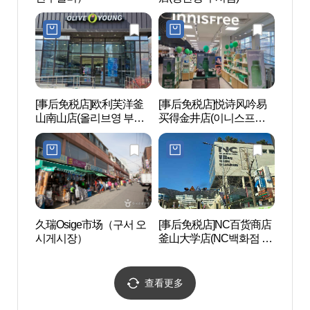
[事后免税店]欧利芙洋釜
[事后免税店]悦诗风吟易
唐马
山南山店(올리브영 부산
买得金井店(이니스프리
남산점)
이마트금정점)
久瑞Osige市场（구서 오
[事后免税店]NC百货商店
釜山
시게시장）
釜山大学店(NC백화점 부
稷棒
산대점)
운동
查看更多