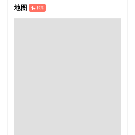
地图
找路