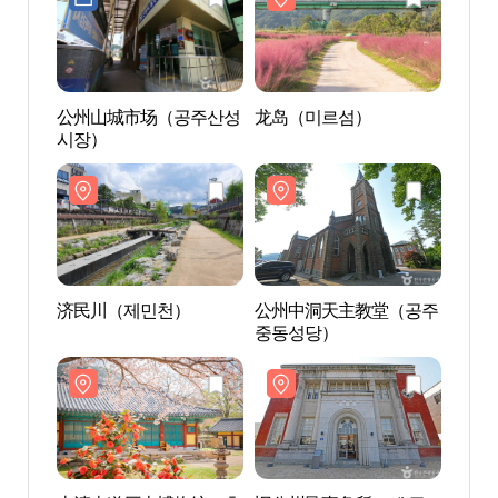
公州山城市场（공주산성
龙岛（미르섬）
公州
시장）
중동
济民川（제민천）
公州中洞天主教堂（공주
旧公
중동성당）
주읍