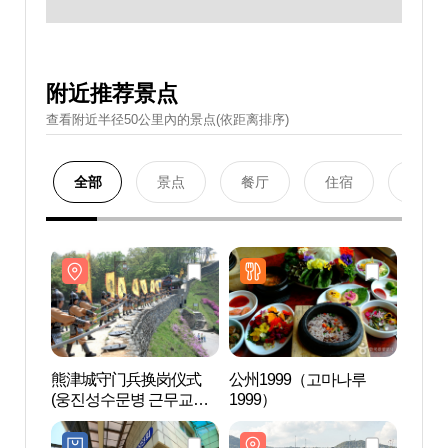
附近推荐景点
查看附近半径50公里內的景点(依距离排序)
全部
景点
餐厅
住宿
购物
熊津城守门兵换岗仪式
公州1999（고마나루
龙岛
(웅진성수문병 근무교대
1999）
식)