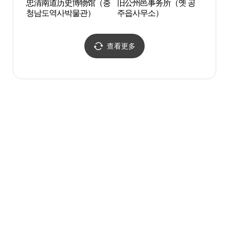
忠清南道历史博物馆（충
旧公州邑事务所（옛 공
国立公
청남도역사박물관）
주읍사무소）
주박물
查看更多