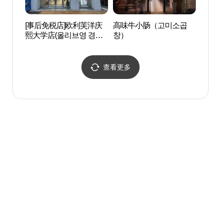
[事后免税店]欧利芙洋庆
高味牛小肠（고미소곱
首尔
熙大学店(올리브영 경희
창）
验馆 
대점)
문화체
查看更多