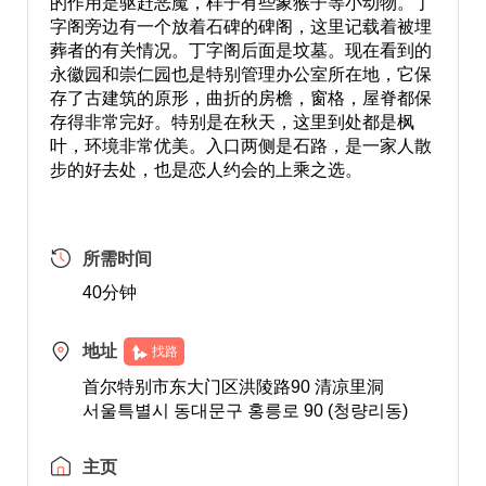
的作用是驱赶恶魔，样子有些象猴子等小动物。丁
字阁旁边有一个放着石碑的碑阁，这里记载着被埋
葬者的有关情况。丁字阁后面是坟墓。现在看到的
永徽园和崇仁园也是特别管理办公室所在地，它保
存了古建筑的原形，曲折的房檐，窗格，屋脊都保
存得非常完好。特别是在秋天，这里到处都是枫
叶，环境非常优美。入口两侧是石路，是一家人散
步的好去处，也是恋人约会的上乘之选。
所需时间
40分钟
地址
找路
首尔特别市东大门区洪陵路90 清凉里洞
서울특별시 동대문구 홍릉로 90 (청량리동)
主页