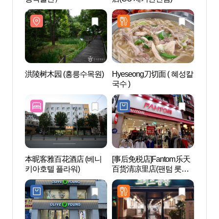
洪陵树木园 (홍릉수목원)
Hyeseong刀切面 ( 혜성칼
五味料
국수 )
리연구
本昵客雅百花酒店 (베니
[事后免税店]Fantom乐天
首尔懿
키아호텔 플라워)
百货清凉里店(팬텀 롯데
[联
백화점 청량리점)
文化遗
선의왕
문화유