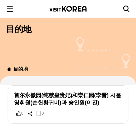
目的地
目的地
首尔永徽园(纯献皇贵妃)和崇仁园(李晋) 서울
영휘원(순헌황귀비)과 숭인원(이진)
0
0