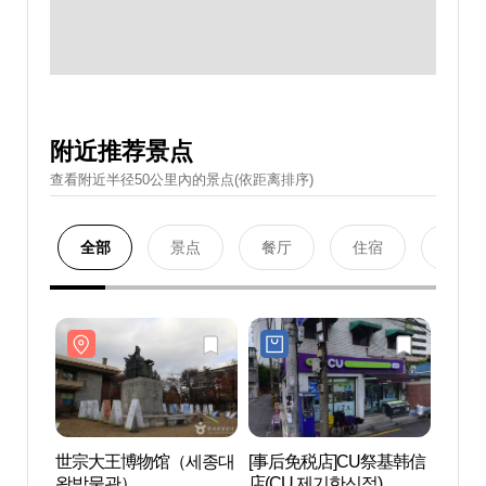
附近推荐景点
查看附近半径50公里內的景点(依距离排序)
全部
景点
餐厅
住宿
购物
世宗大王博物馆（세종대
[事后免税店]CU祭基韩信
世宗
왕박물관）
店(CU 제기한신점)
왕박