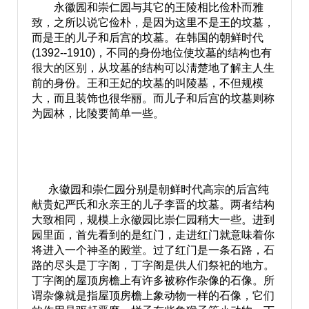
永徽园和崇仁园与其它的王陵相比俭朴而雅
致，之所以说它俭朴，是因为这里不是王的坟墓，
而是王的儿子和后宫的坟墓。在韩国的朝鲜时代
(1392--1910)，不同的身份地位使坟墓的结构也有
很大的区别，从坟墓的结构可以淸楚地了解主人生
前的身份。王和王妃的坟墓的叫陵墓，不但规模
大，而且装饰也很华丽。而儿子和后宫的坟墓则称
为园林，比陵要简单一些。
永徽园和崇仁园分别是朝鲜时代高宗的后宫纯
献贵妃严氏和永亲王的儿子李晋的坟墓。两者结构
大致相同，规模上永徽园比崇仁园稍大一些。进到
园里面，首先看到的是红门，走进红门就意味着你
将进入一个神圣的殿堂。过了红门是一条石路，石
路的尽头是丁字阁，丁字阁是供人们祭祀的地方。
丁字阁的屋顶房檐上有许多被称作杂像的石像。所
谓杂像就是指屋顶房檐上象动物一样的石像，它们