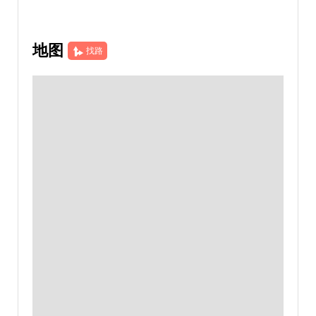
地图
找路