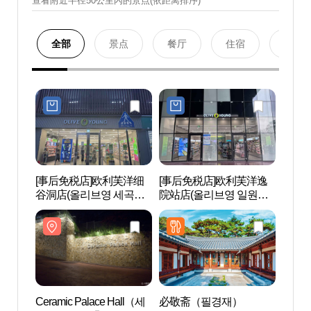
查看附近半径50公里內的景点(依距离排序)
全部
景点
餐厅
住宿
购物
[事后免税店]欧利芙洋细
[事后免税店]欧利芙洋逸
Ceram
谷洞店(올리브영 세곡동
院站店(올리브영 일원역
라믹 
점)
점)
Ceramic Palace Hall（세
必敬斋（필경재）
首尔