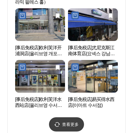
라믹 팔레스 홀）
무역
(SET
[事后免税店]欧利芙洋开
[事后免税店]尤尼克斯江
公园哈
浦洞店(올리브영 개포동
南体育店(요넥스 강남스
KIN
점)
포츠)
蒸(파
스파)
[事后免税店]欧利芙洋水
[事后免税店]易买得水西
aT中心
西站店(올리브영 수서역
店(이마트 수서점)
점)
查看更多