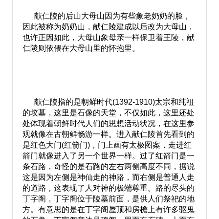
献仁陵的后山大母山因为有些象老奶奶的脸，
因此被称为奶奶山，献仁陵建成以后改为大母山，
也许正因如此，大母山象母亲一样保卫着王陵，献
仁陵则依偎在大母山里的怀抱里。
献仁陵指的是朝鲜时代(1392-1910)太宗和纯祖
的坟墓，这里是石像的天堂，不仅如此，这里还处
处体现着朝鲜时代人们的思想活动状况，在这里参
观就像在古朝鲜畅游一样。进入献仁陵首先看到的
是红色大门(红箭门)，门上画有太极图案，走进红
箭门就像进入了另一个世界一样。过了红箭门是一
条石路，奇怪的是石路的左右两侧高度不同，据说
这是因为左侧是神仙走的神路，而右侧是普通人走
的道路，这表现了人对神的极端尊重。路的尽头的
丁字阁，丁字阁位于陵墓前面，是供人们祭祀的地
方。有意思的是在丁字阁屋顶和房檐上有许多驱鬼