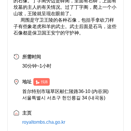
的石像。丁字阁旁边是碑阁，里面有石碑，上面有
坟墓的主人的有关情况。过了丁字阁，爬上一个小
山坡，王陵就呈现在眼前了。
周围是守卫王陵的各种石像，包括手拿砍刀样
子有些象老虎和羊的武士。武士后面是石马，这些
石像都是保卫国王安宁的守护神。
所需时间
30分钟~1小时
地址
找路
首尔特别市瑞草区献仁陵路36-10 (内谷洞)
서울특별시 서초구 헌인릉길 34 (내곡동)
主页
royaltombs.cha.go.kr