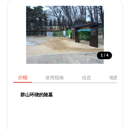
/
1
4
介绍
使用指南
信息
地图
群山环绕的陵墓