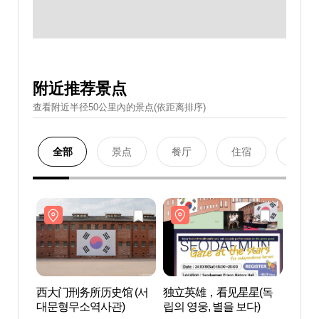
附近推荐景点
查看附近半径50公里內的景点(依距离排序)
全部
景点
餐厅
住宿
购物
西大门刑务所历史馆 (서
独立英雄，看见星星(독
西大门
대문형무소역사관)
립의 영웅, 별을 보다)
대문