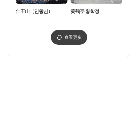
仁王山（인왕산）
黄鹤亭 황학정
森林
랜드
查看更多