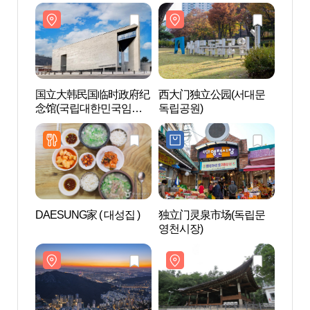
国立大韩民国临时政府纪
西大门独立公园(서대문
西大
念馆(국립대한민국임시
독립공원)
독립공
정부기념관)
DAESUNG家 ( 대성집 )
独立门灵泉市场(독립문
黄鹤亭
영천시장)