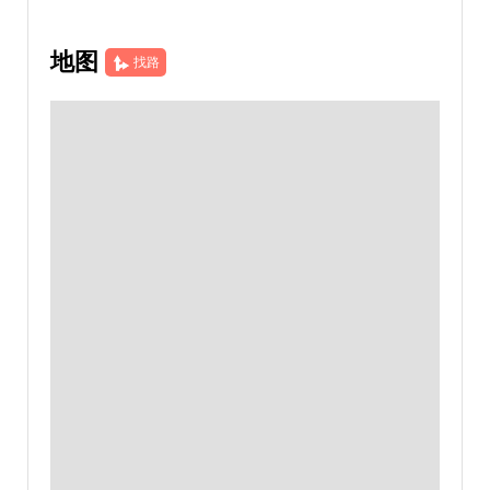
地图
找路