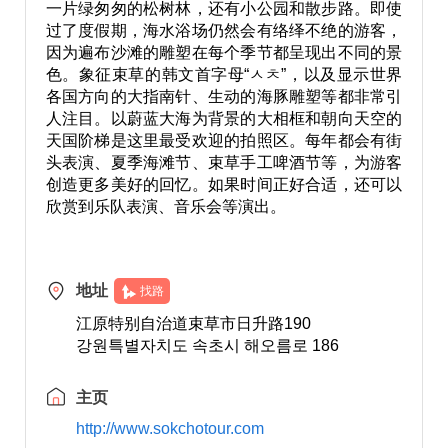
一片绿匆匆的松树林，还有小公园和散步路。即使
过了度假期，海水浴场仍然会有络绎不绝的游客，
因为遍布沙滩的雕塑在每个季节都呈现出不同的景
色。象征束草的韩文首字母“ㅅㅊ”，以及显示世界
各国方向的大指南针、生动的海豚雕塑等都非常引
人注目。以蔚蓝大海为背景的大相框和朝向天空的
天国阶梯是这里最受欢迎的拍照区。每年都会有街
头表演、夏季海滩节、束草手工啤酒节等，为游客
创造更多美好的回忆。如果时间正好合适，还可以
欣赏到乐队表演、音乐会等演出。
地址
找路
江原特别自治道束草市日升路190
강원특별자치도 속초시 해오름로 186
主页
http://www.sokchotour.com