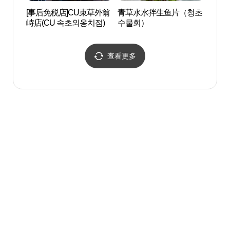
[事后免税店]CU束草外翁
青草水水拌生鱼片（청초
大浦
峙店(CU 속초외옹치점)
수물회）
항 원
查看更多