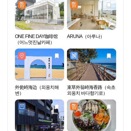
ONE FINE DAY咖啡馆
ARUNA（아루나）
青草湖
（어느멋진날카페）
外瓮峙海边（외옹치해
束草外翁峙海香路（속초
阿爸村
변）
외옹치 바다향기로）
마을 