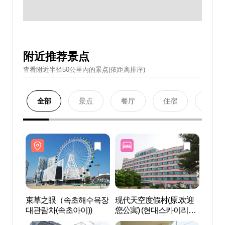
附近推荐景点
查看附近半径50公里內的景点(依距离排序)
全部
景点
餐厅
住宿
购物
束草之眼（속초해수욕장
现代天空度假村(原.欢迎
束草
대관람차(속초아이))
您公寓) (현대스카이리조
대관람
트)