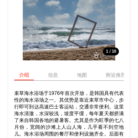
/
1
10
介绍
信息
地图
附近推荐景点
束草海水浴场于
1976
年首次开放，是韩国具有代表
性的海水浴场之一。其优势是靠近束草市中心，步
行即可到达高速巴士客运站，交通非常便利。这里
海水清澈，水深较浅，坡度平缓，每年夏天都挤满
了来自韩国各地的避暑客。尤其是作为旺季的七八
月份，宽阔的沙滩上人山人海，几乎看不到空地
儿。海水浴场周围的餐厅和便利设施齐全。后面有