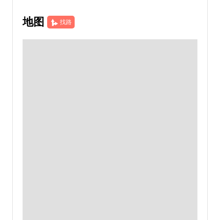
地图
找路