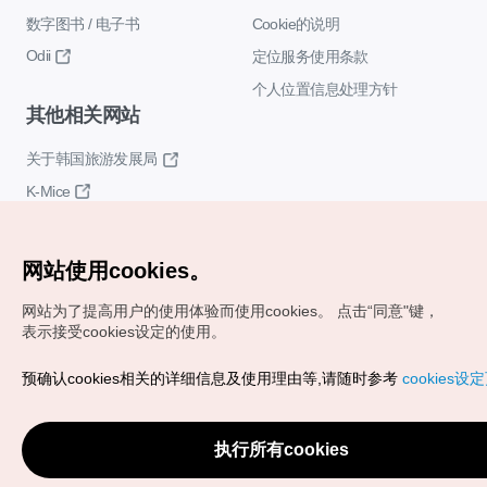
数字图书 / 电子书
Cookie的说明
Odii
定位服务使用条款
个人位置信息处理方针
其他相关网站
关于韩国旅游发展局
K-Mice
网站使用cookies。
网站为了提高用户的使用体验而使用cookies。
点击“同意"键，
表示接受cookies设定的使用。
Copyrights (c) 韩国旅游发展局版权所有
预确认cookies相关的详细信息及使用理由等,请随时参考
cookies设
如有相关疑问或建议，欢迎来信。
VISITKOREA官方邮箱
chnsim@knto.or.kr
执行所有cookies