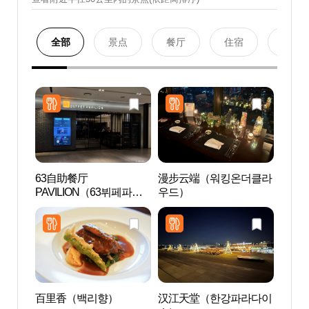
全部
景点
餐厅
住宿
购物
63自助餐厅
漫步云端（워킹온더클라
ELAN
PAVILION（63뷔페파빌
우드）
览船)
리온）
유람선
百里香（백리향）
汉江天堂（한강파라다이
汝矣