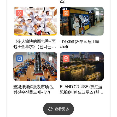
스）
한강공
《令人愉快的面包秀-- 面
The chef (거부식당 The
汝矣
包王金卓求》 ( 신나는 빵
chef)
나루역
쇼 제빵왕 김탁구)
鹭梁津海鲜批发市场 (노
ELAND CRUISE (汉江游
鹭得
량진수산물도매시장)
览船)(이랜드크루즈 (한강
유람선))
查看更多