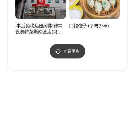
[事后免税店]金刚制鞋常
口福饺子 (구복만두)
驻韩德
设奥特莱斯南营店(금강
일문화
제화 상설아울렛 남영점)
查看更多