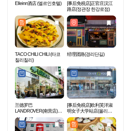
Elleinn酒店 (엘르인호텔)
[事后免税店]正官庄汉江
经理团
路店(정관장 한강로점)
TACO CHILI CHILI (타코
经理团路(경리단길)
经理团
칠리칠리)
兰德罗巴
[事后免税店]欧利芙洋淑
国立
LANDROVER(南营店)
明女子大学站店(올리브
馆 (
(랜드로바 남영지점)
영 숙대입구역점)
이박물