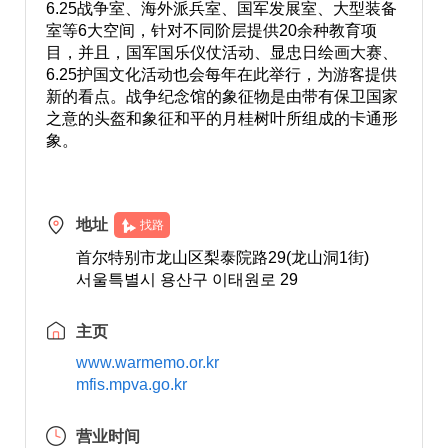
6.25战争室、海外派兵室、国军发展室、大型装备
室等6大空间，针对不同阶层提供20余种教育项
目，并且，国军国乐仪仗活动、显忠日绘画大赛、
6.25护国文化活动也会每年在此举行，为游客提供
新的看点。战争纪念馆的象征物是由带有保卫国家
之意的头盔和象征和平的月桂树叶所组成的卡通形
象。
地址
找路
首尔特别市龙山区梨泰院路29(龙山洞1街)
서울특별시 용산구 이태원로 29
主页
www.warmemo.or.kr
mfis.mpva.go.kr
营业时间