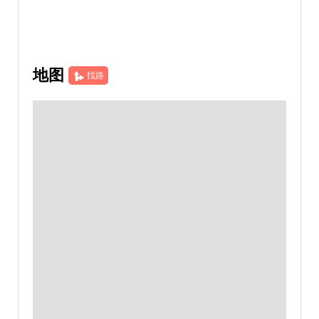
地图
找路